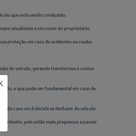
ículo que está sendo conduzido.
mpre atualizado e em nome do proprietário.
a sua proteção em caso de acidentes ou roubo.
são do veículo, gerando transtornos e custos
X
rizado, o que pode ser fundamental em caso de
venda caso você decida se desfazer do veículo.
 trânsito, pois estão mais propensos a passar