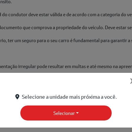
nsito.
do condutor deve estar válida e de acordo com a categoria do ve
documento que comprova a propriedade do veículo. Deve estar se
rio, ter um seguro para o seu carro é fundamental para garantir 
entação irregular pode resultar em multas e até mesmo na apreen
ção em dia, você tem a certeza de que o seu veículo está regula
Selecione a unidade mais próxima a você.
entação em dia é mais valorizado no mercado, facilitando a sua 
Selecionar
 com a documentação regularizada contribuem para a segurança no