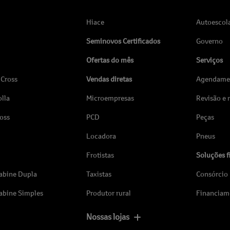
Hiace
Autoescol
Seminovos Certificados
Governo
Ofertas do mês
Serviços
 Cross
Vendas diretas
Agendamen
lla
Microempresas
Revisão e
ross
PCD
Peças
Locadora
Pneus
Frotistas
Soluções f
abine Dupla
Taxistas
Consórcio
abine Simples
Produtor rural
Financiam
Nossas lojas