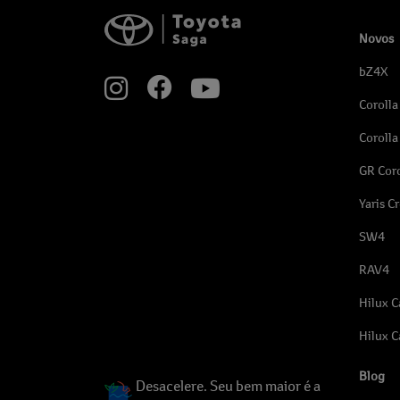
Novos
bZ4X
Corolla
Corolla
GR Coro
Yaris C
SW4
RAV4
Hilux C
Hilux C
Blog
Desacelere. Seu bem maior é a