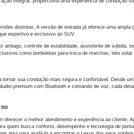
ração integral, proporciona uma experiência de condução s
rsões distintas. A versão de entrada já oferece uma ampla
que esportivo e exclusivo ao SUV.
 airbags, controle de estabilidade, assistente de subida, 
clusivos como borboletas para troca de marchas, teto sola
a tornar sua condução mais segura e confortável. Desde uma
 áudio premium com Bluetooth e comando de voz, cada detal
 350
oferecer o melhor atendimento e experiência ao cliente. 
ara quem busca conforto, desempenho e tecnologia de ponta
mos aqui para ajudá-lo a encontrar o Lexus dos seus sonhos