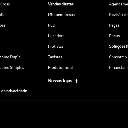
 Cross
Vendas diretas
Agendamen
lla
Microempresas
Revisão e
ross
PCD
Peças
Locadora
Pneus
Frotistas
Soluções f
abine Dupla
Taxistas
Consórcio
abine Simples
Produtor rural
Financiam
Nossas lojas
a de privacidade