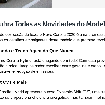
ubra Todas as Novidades do Model
do dos sedãs de luxo, o Novo Corolla 2020 é uma promessa 
os os detalhes empolgantes deste modelo que promete revol
íbrida e Tecnológica do Que Nunca
 Corolla Hybrid, está chegando com tudo! Com data previst
ão híbrida. Imagine poder escolher entre gasolina e etanol,
ustível e redução de emissões.
t CVT e Mais
 Corolla Hybrid apresenta o novo Dynamic-Shift CVT, uma tr
o só proporciona eficiência energética, mas também melhora 