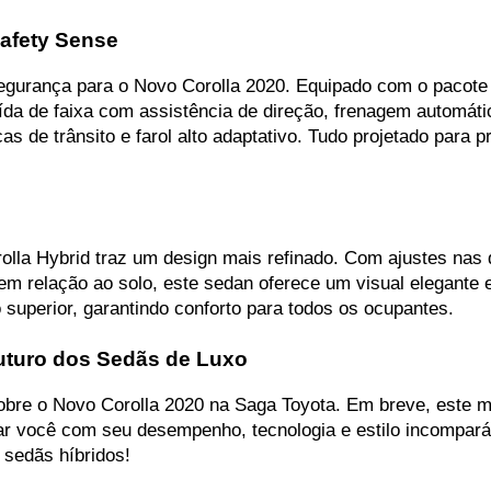
afety Sense
urança para o Novo Corolla 2020. Equipado com o pacote T
saída de faixa com assistência de direção, frenagem automá
acas de trânsito e farol alto adaptativo. Tudo projetado par
lla Hybrid traz um design mais refinado. Com ajustes nas d
m relação ao solo, este sedan oferece um visual elegante e
uperior, garantindo conforto para todos os ocupantes.
Futuro dos Sedãs de Luxo
sobre o Novo Corolla 2020 na Saga Toyota. Em breve, este m
ar você com seu desempenho, tecnologia e estilo incompará
 sedãs híbridos!