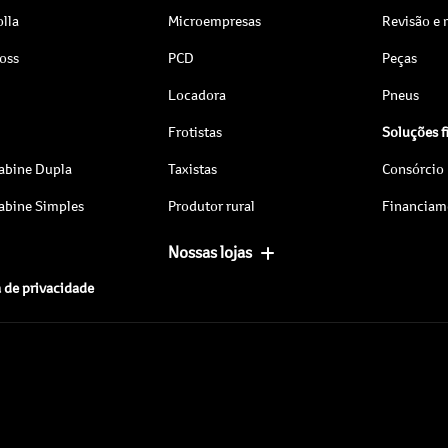
lla
Microempresas
Revisão e
ross
PCD
Peças
Locadora
Pneus
Frotistas
Soluções f
abine Dupla
Taxistas
Consórcio
abine Simples
Produtor rural
Financiam
Nossas lojas
a de privacidade