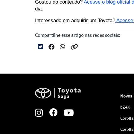
Gostou do conteúdo? 
Acesse o blog oficial
dia.
Interessado em adquirir um Toyota?
 Acesse 
Compartilhe esse artigo nas redes sociais:
Novos
bZ4X
Corolla
Corolla