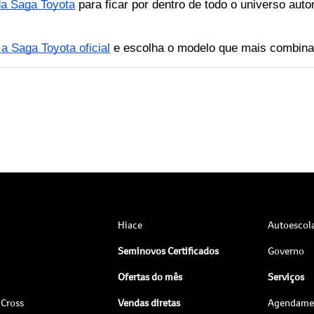
 da Saga Toyota
 para ficar por dentro de todo o universo auto
a Saga Toyota oficial
 e escolha o modelo que mais combin
Hiace
Autoescol
Seminovos Certificados
Governo
Ofertas do mês
Serviços
 Cross
Vendas diretas
Agendamen