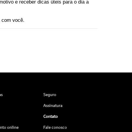
motivo e receber dicas úteis para o dia a 
a com você.
as
Seguro
Assinatura
Contato
to online
Fale conosco