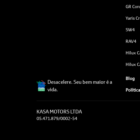
GR Coro
Yaris C
SW4
RAV4
Hilux C
Hilux C
Blog
Desacelere. Seu bem maior é a
vida.
Polític
KASA MOTORS LTDA
05.471.879/0002-54