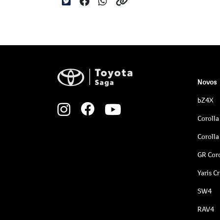
Novos
bZ4X
Corolla
Corolla
GR Coro
Yaris C
SW4
RAV4