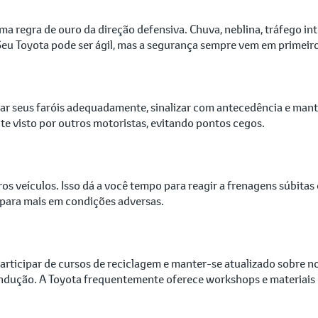
uma regra de ouro da direção defensiva. Chuva, neblina, tráfego i
Seu Toyota pode ser ágil, mas a segurança sempre vem em primeiro
usar seus faróis adequadamente, sinalizar com antecedência e mante
te visto por outros motoristas, evitando pontos cegos.
s veículos. Isso dá a você tempo para reagir a frenagens súbita
a para mais em condições adversas.
rticipar de cursos de reciclagem e manter-se atualizado sobre no
ondução. A Toyota frequentemente oferece workshops e materiais e