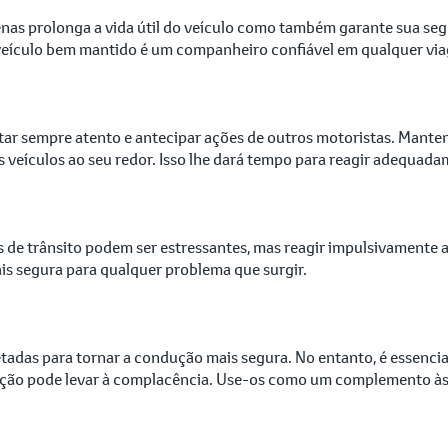
as prolonga a vida útil do veículo como também garante sua segu
Um veículo bem mantido é um companheiro confiável em qualquer vi
tar sempre atento e antecipar ações de outros motoristas. Manten
eículos ao seu redor. Isso lhe dará tempo para reagir adequadam
s de trânsito podem ser estressantes, mas reagir impulsivamente 
s segura para qualquer problema que surgir.
adas para tornar a condução mais segura. No entanto, é essencia
ção pode levar à complacência. Use-os como um complemento às