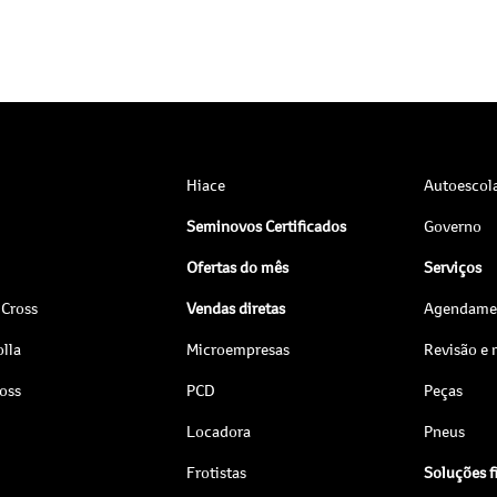
Hiace
Autoescol
Seminovos Certificados
Governo
Ofertas do mês
Serviços
 Cross
Vendas diretas
Agendamen
lla
Microempresas
Revisão e
ross
PCD
Peças
Locadora
Pneus
Frotistas
Soluções f