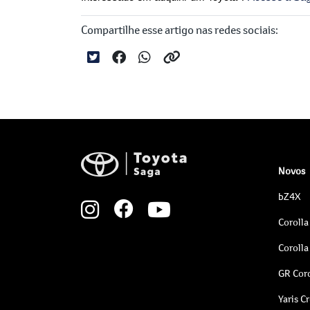
Compartilhe esse artigo nas redes sociais:
Novos
bZ4X
Corolla
Corolla
GR Coro
Yaris C