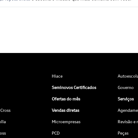
Hiace
Autoescol
Seminovos Certificados
Governo
Ofertas do mês
Serviços
 Cross
Vendas diretas
Agendamen
lla
Microempresas
Revisão e
ross
PCD
Peças