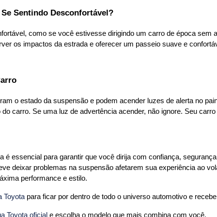
á Se Sentindo Desconfortável?
nfortável, como se você estivesse dirigindo um carro de época sem a
er os impactos da estrada e oferecer um passeio suave e confortá
Carro
am o estado da suspensão e podem acender luzes de alerta no pain
o carro. Se uma luz de advertência acender, não ignore. Seu carro e
 é essencial para garantir que você dirija com confiança, segurança
deve deixar problemas na suspensão afetarem sua experiência ao vola
a Toyota
 para ficar por dentro de todo o universo automotivo e receber
 Toyota oficial
 e escolha o modelo que mais combina com você.