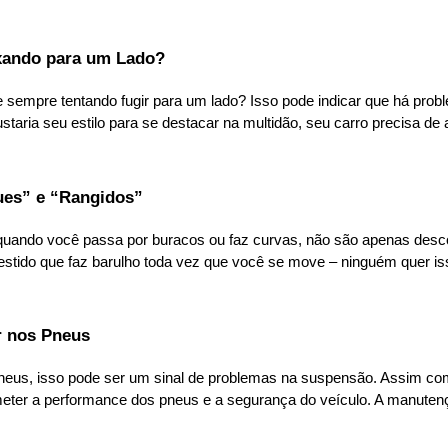
uxando para um Lado?
 sempre tentando fugir para um lado? Isso pode indicar que há pro
ia seu estilo para se destacar na multidão, seu carro precisa de aj
ues” e “Rangidos”
quando você passa por buracos ou faz curvas, não são apenas desconf
ido que faz barulho toda vez que você se move – ninguém quer isso.
r nos Pneus
neus, isso pode ser um sinal de problemas na suspensão. Assim com
er a performance dos pneus e a segurança do veículo. A manutenção