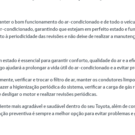
nter o bom funcionamento do ar-condicionado e de todo o veículo
r-condicionado, garantindo que estejam em perfeito estado e fu
 à periodicidade das revisões e não deixe de realizar a manutenç
tado é essencial para garantir conforto, qualidade do ar e a efic
 ajudará a prolongar a vida útil do ar-condicionado e a evitar p
ente, verificar e trocar o filtro de ar, manter os condutores limp
er a higienização periódica do sistema, verificar a carga de gás r
desligar o motor e realizar revisões periódicas.
iente mais agradável e saudável dentro do seu Toyota, além de con
ção preventiva é sempre a melhor opção para evitar problemas e 