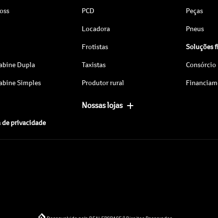
ross
PCD
Peças
Locadora
Pneus
Frotistas
Soluções f
abine Dupla
Taxistas
Consórcio
abine Simples
Produtor rural
Financiam
Nossas lojas
a de privacidade