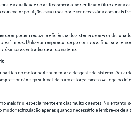
ema e a qualidade do ar. Recomenda-se verificar o filtro de ar a 
 com maior poluição, essa troca pode ser necessária com mais fr
es de ar podem reduzir a eficiência do sistema de ar-condicionado
res limpos. Utilize um aspirador de pó com bocal fino para remove
s próximos às entradas de ar do sistema.
rio
r partida no motor pode aumentar o desgaste do sistema. Aguard
ompressor não seja submetido a um esforço excessivo logo no iníci
erno mais frio, especialmente em dias muito quentes. No entanto,
e o modo recirculação apenas quando necessário e lembre-se de al