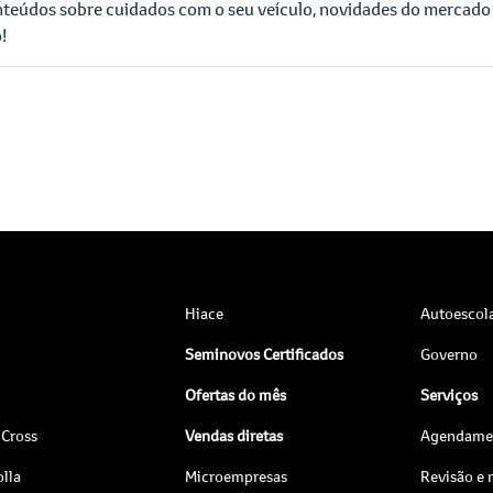
nteúdos sobre cuidados com o seu veículo, novidades do mercado 
!
Hiace
Autoescol
Seminovos Certificados
Governo
Ofertas do mês
Serviços
 Cross
Vendas diretas
Agendamen
lla
Microempresas
Revisão e