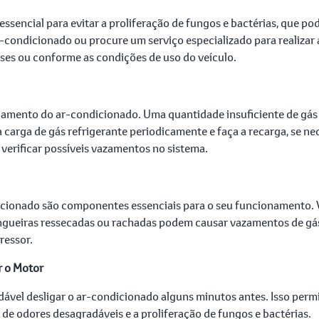
ssencial para evitar a proliferação de fungos e bactérias, que po
ar-condicionado ou procure um serviço especializado para realizar
ses ou conforme as condições de uso do veículo.
namento do ar-condicionado. Uma quantidade insuficiente de gás
arga de gás refrigerante periodicamente e faça a recarga, se nece
verificar possíveis vazamentos no sistema.
icionado são componentes essenciais para o seu funcionamento. V
ngueiras ressecadas ou rachadas podem causar vazamentos de gás
essor.
r o Motor
ável desligar o ar-condicionado alguns minutos antes. Isso permit
de odores desagradáveis e a proliferação de fungos e bactérias.