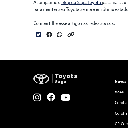
Acompanhe o
blog da Saga Toyota
para mais co
para manter seu Toyota sempre em ótimo estado
Compartilhe esse artigo nas redes sociais:
Novos
bZ4X
Corolla
Corolla
GR Coro