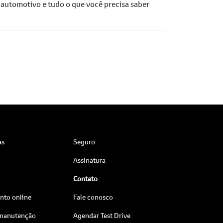
automotivo e tudo o que você precisa saber
as
Seguro
Assinatura
Contato
to online
Fale conosco
 manutenção
Agendar Test Drive