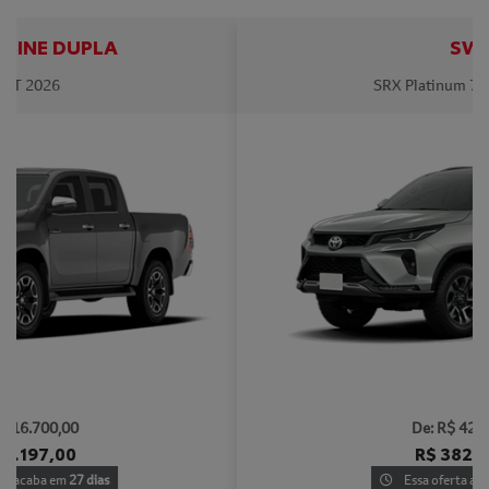
SW4
SRX Platinum 7 Lugares 2026
templates.template-01.components.carousel.texts.contro
templa
De: R$ 427.020,00
R$ 382.131,00
Essa oferta acaba em
27 dias