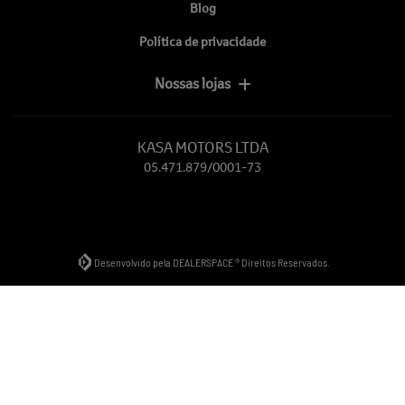
Blog
Política de privacidade
Nossas lojas
KASA MOTORS LTDA
05.471.879/0001-73
Desenvolvido pela DEALERSPACE ® Direitos Reservados.