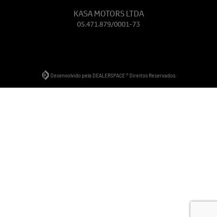
KASA MOTORS LTDA
05.471.879/0001-73
Desenvolvido pela DEALERSPACE ® Direitos Reservados.