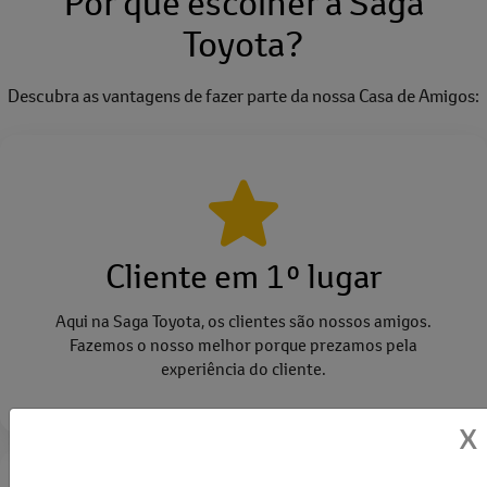
Por que escolher a Saga
Toyota?
Descubra as vantagens de fazer parte da nossa Casa de Amigos:
Cliente em 1º lugar
Aqui na Saga Toyota, os clientes são nossos amigos.
Fazemos o nosso melhor porque prezamos pela
experiência do cliente.
X