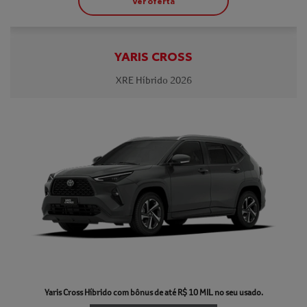
Ver oferta
YARIS CROSS
XRE Híbrido 2026
templates.template-01.components.carousel.texts.contro
templa
Yaris Cross Híbrido com bônus de até R$ 10 MIL no seu usado.