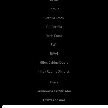
Corolla
Corolla Cross
GR Corolla
Yaris Cross
SW4
RAV4
Hilux Cabine Dupla
Hilux Cabine Simples
Hiace
Seminovos Certificados
Ofertas do mês