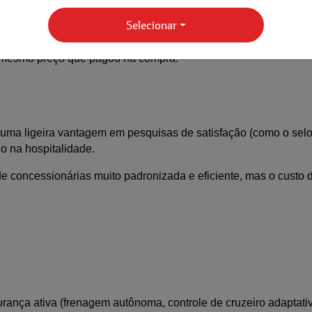
novo é vendido em poucos dias pelo preço da tabela FIPE, tam
Selecionar
res retenções de valor do mercado brasileiro. Ou seja, quando 
 mesmo preço que pagou na compra. 
uma ligeira vantagem em pesquisas de satisfação (como o selo 
o na hospitalidade. 
de concessionárias muito padronizada e eficiente, mas o custo
nça ativa (frenagem autônoma, controle de cruzeiro adaptativo 