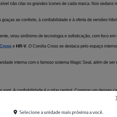
el não citar os grandes ícones de cada marca. Nos sedans médi
graças ao conforto, à confiabilidade e à oferta de versões híbr
ente, virou sinônimo de tecnologia e sofisticação, com foco em
 Cross
 e 
HR-V
. O Corolla Cross se destaca pelo espaço interno,
laridade interna com o famoso sistema Magic Seat, além de ser
orri. A confiabilidade é o pilar central. Comprar um desses car
te te deixará na mão.
 a Gonda são consideradas "cheque em branco" no mercado de u
Selecione a unidade mais próxima a você.