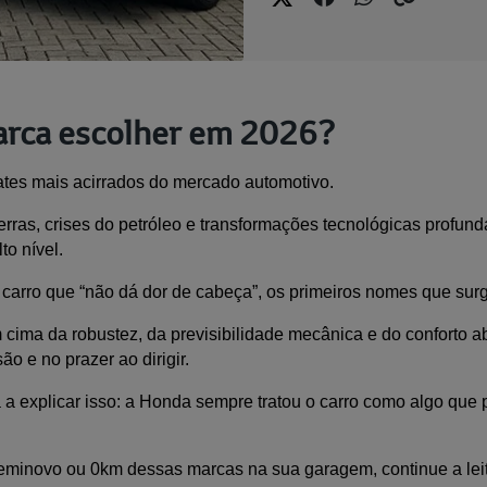
arca escolher em 2026?
tes mais acirrados do mercado automotivo. 
as, crises do petróleo e transformações tecnológicas profunda
o nível. 
carro que “não dá dor de cabeça”, os primeiros nomes que su
cima da robustez, da previsibilidade mecânica e do conforto a
 e no prazer ao dirigir. 
 a explicar isso: a Honda sempre tratou o carro como algo que 
eminovo ou 0km dessas marcas na sua garagem, continue a leit