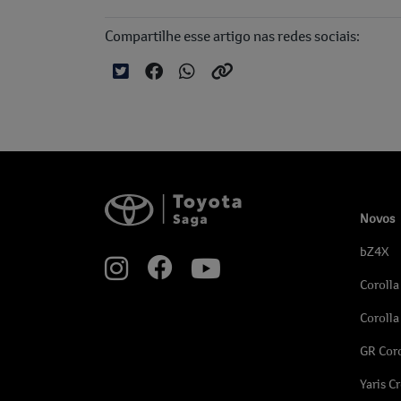
Compartilhe esse artigo nas redes sociais:
Novos
bZ4X
Corolla
Corolla
GR Coro
Yaris C