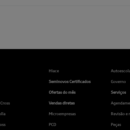
Hiace
Autoescol
Seminovos Certificados
Governo
Ofertas do mês
Serviços
 Cross
Vendas diretas
Agendamen
lla
Microempresas
Revisão e
ross
PCD
Peças