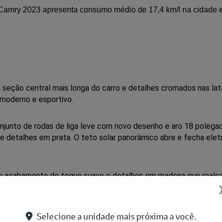
Camry 2023 apresenta consumo médio de 17,4 km/l na cidade e 
a
seção
central
mais
longa
do
carro
e
detalhes
cromados
nas
lat
moderno
e
esportivo.
unto de rodas de liga leve com novo desenho e aro 18 polegadas
e detalhes em prata. O teto solar panorâmico abre e fecha eletr
um acabamento de toque suave e detalhes em madeira que realça
Selecione a unidade mais próxima a você.