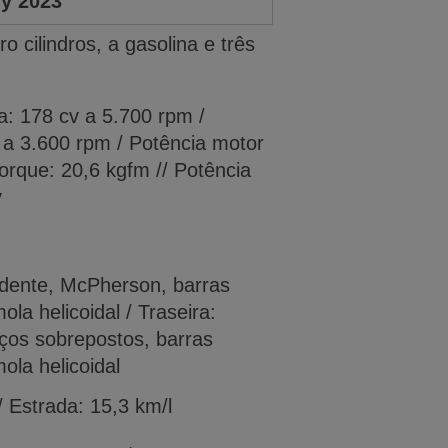
y 2023
 cilindros, a gasolina e três 
a: 178 cv a 5.700 rpm / 
a 3.600 rpm / Potência motor 
Torque: 20,6 kgfm // Potência 
v
ndente, McPherson, barras 
ola helicoidal / Traseira: 
ços sobrepostos, barras 
ola helicoidal
/ Estrada: 15,3 km/l