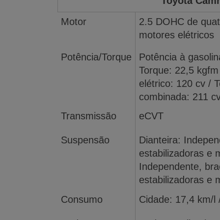
Toyota Camr
Motor
2.5 DOHC de quatro
motores elétricos
Potência/Torque
Potência à gasolin
Torque: 22,5 kgfm 
elétrico: 120 cv / 
combinada: 211 c
Transmissão
eCVT
Suspensão
Dianteira: Indepe
estabilizadoras e m
Independente, bra
estabilizadoras e m
Consumo
Cidade: 17,4 km/l 