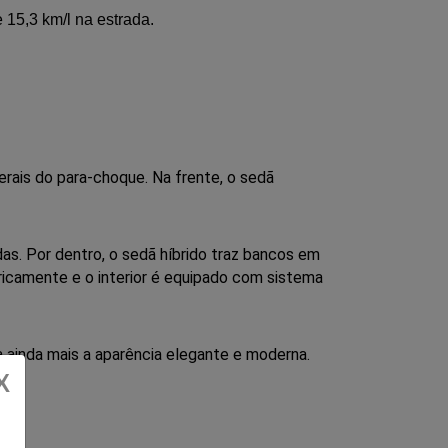
15,3 km/l na estrada.
erais
do
para-choque.
Na
frente,
o
sedã
. Por dentro, o sedã híbrido traz bancos em 
icamente e o interior é equipado com sistema 
 ainda mais a aparência elegante e moderna.
X