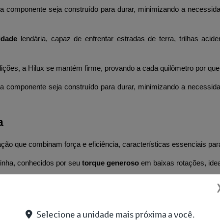
a componente seja construído para durar, minimizando a necessidad
idade
 lendária, capaz de enfrentar estradas de terra, trilhas a
dições, a Hilux se mantém firme, provando a cada quilômetro por qu
a componente seja construído para durar, minimizando a necessidad
a
ção que combinam força e eficiência, características essenciais par
linha, conhecidos por seu 
torque generoso
 em baixas rotações, ide
bodiesel
, capaz de entregar uma potência que a coloca entre as 
elocidades
, que otimizam a entrega de força e contribuem para
Selecione a unidade mais próxima a você.