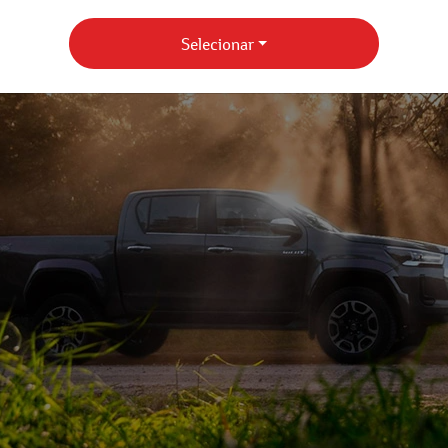
 fora dele, com acelerações seguras e capacidade de resposta em qua
Selecionar
diesel assegura não apenas a potência, mas também a 
confiabilidad
ta de trabalho.