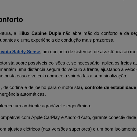
onforto
ntura, a 
Hilux Cabine Dupla
 não abre mão do conforto e da segur
ocupantes e uma experiência de condução mais prazerosa.
oyota Safety Sense
, um conjunto de sistemas de assistência ao moto
motorista sobre possíveis colisões e, se necessário, aplica os freios
 mantém uma distância segura do veículo à frente, ajustando a velo
motorista caso o veículo comece a sair da faixa sem sinalização.
is, de cortina e de joelho para o motorista), 
controle de estabilidad
mergência automáticas.
oferece um ambiente agradável e ergonômico. 
 compatível com Apple CarPlay e Android Auto, garante conectividade 
com ajustes elétricos (nas versões superiores) e um bom isolamento 