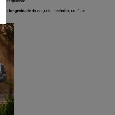
lquer situação. 
e
 e a 
longevidade
 do conjunto mecânico, um fator 