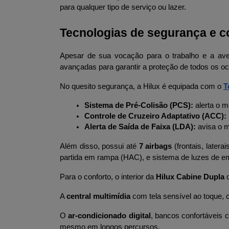
para qualquer tipo de serviço ou lazer.
Tecnologias de segurança e c
Apesar de sua vocação para o trabalho e a ave
avançadas para garantir a proteção de todos os 
No quesito segurança, a Hilux é equipada com o 
T
Sistema de Pré-Colisão (PCS):
 alerta o 
Controle de Cruzeiro Adaptativo (ACC):
Alerta de Saída de Faixa (LDA):
 avisa o 
Além disso, possui até 
7 airbags
 (frontais, latera
partida em rampa (HAC), e sistema de luzes de e
Para o conforto, o interior da 
Hilux Cabine Dupla
 
A 
central multimídia
 com tela sensível ao toque,
O 
ar-condicionado digital
, bancos confortáveis 
mesmo em longos percursos.