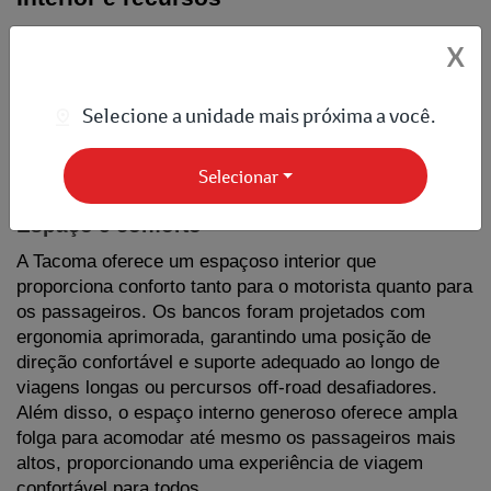
A nova Toyota Tacoma lançada nos Estados Unidos não 
X
apenas impressiona pelo seu design renovado, mas 
também oferece um interior repleto de recursos e 
Selecione a unidade mais próxima a você.
melhorias significativas. O foco da Toyota ao projetar o 
interior da Tacoma foi proporcionar conforto, praticidade 
e tecnologia avançada para os ocupantes da picape.
Selecionar
Espaço e conforto
A Tacoma oferece um espaçoso interior que 
proporciona conforto tanto para o motorista quanto para 
os passageiros. Os bancos foram projetados com 
ergonomia aprimorada, garantindo uma posição de 
direção confortável e suporte adequado ao longo de 
viagens longas ou percursos off-road desafiadores. 
Além disso, o espaço interno generoso oferece ampla 
folga para acomodar até mesmo os passageiros mais 
altos, proporcionando uma experiência de viagem 
confortável para todos.