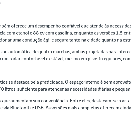
a.
bém oferece um desempenho confiável que atende às necessidades
ia com etanol e 88 cv com gasolina, enquanto as versões 1.5 e
rcionar uma condução ágil e segura tanto na cidade quanto na est
 ou automática de quatro marchas, ambas projetadas para oferece
m rodar confortável e estável, mesmo em pisos irregulares, com
tios se destaca pela praticidade. O espaço interno é bem aprovei
litros, suficiente para atender as necessidades diárias e pequen
que aumentam sua conveniência. Entre eles, destacam-se o ar-con
e via Bluetooth e USB. As versões mais completas oferecem ainda 