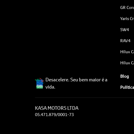
GR Coro
Yaris C
SW4
RAV4
Hilux C
Hilux C
Blog
Desacelere. Seu bem maior é a
vida.
Polític
KASA MOTORS LTDA
05.471.879/0001-73