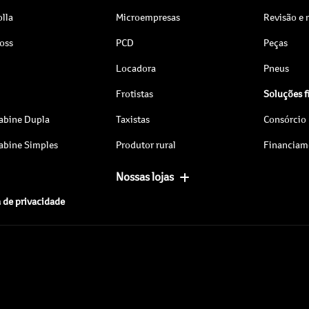
lla
Microempresas
Revisão e
ross
PCD
Peças
Locadora
Pneus
Frotistas
Soluções f
abine Dupla
Taxistas
Consórcio
abine Simples
Produtor rural
Financiam
Nossas lojas
a de privacidade