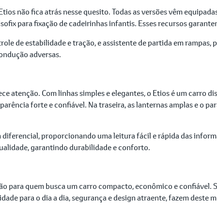
 Etios não fica atrás nesse quesito. Todas as versões vêm equipad
Isofix para fixação de cadeirinhas infantis. Esses recursos garan
ole de estabilidade e tração, e assistente de partida em rampas
condução adversas.
ce atenção. Com linhas simples e elegantes, o Etios é um carro d
parência forte e confiável. Na traseira, as lanternas amplas e o 
m diferencial, proporcionando uma leitura fácil e rápida das infor
ualidade, garantindo durabilidade e conforto.
ção para quem busca um carro compacto, econômico e confiável. S
idade para o dia a dia, segurança e design atraente, fazem deste 