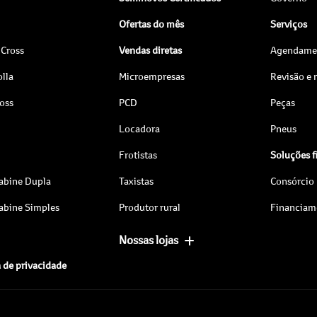
Ofertas do mês
Serviços
 Cross
Vendas diretas
Agendamen
lla
Microempresas
Revisão e
ross
PCD
Peças
Locadora
Pneus
Frotistas
Soluções f
abine Dupla
Taxistas
Consórcio
abine Simples
Produtor rural
Financiam
Nossas lojas
a de privacidade