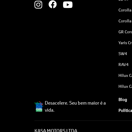
Corolla
Corolla
GR Coro
Yaris C
SW4
RAV4
Hilux C
Hilux C
Blog
Desacelere. Seu bem maior é a
vida.
Polític
KASA MOTORS LTDA