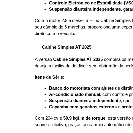
Controle Eletrônico de Estabilidade (VS
Suspensão dianteira independente
, gar
Com o motor 2.8 a diesel, a Hilux Cabine Simples
seu câmbio de 6 marchas, proporciona uma experiê
direto com o veículo.
Cabine Simples AT 2025
A versão 
Cabine Simples AT 2025
 combina os me
deseja a facilidade de dirigir sem abrir mão da pe
Itens de Série:
Banco do motorista com ajuste de distân
Ar-condicionado manual
, com controle p
Suspensão dianteira independente
, que 
Caçamba com ganchos externos
 e 
prote
Com 204 cv e 
50,9 kgf.m de torque
, esta versão
suave e intuitiva, graças ao câmbio automático de