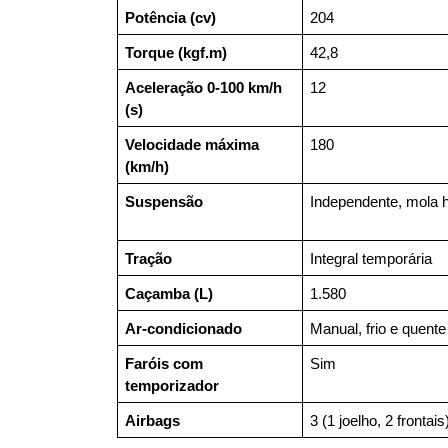
Potência (cv)
204
Torque (kgf.m)
42,8
Aceleração 0-100 km/h 
12
(s)
Velocidade máxima 
180
(km/h)
Suspensão
Independente, mola h
Tração
Integral temporária
Caçamba (L)
1.580
Ar-condicionado
Manual, frio e quente
Faróis com 
Sim
temporizador
Airbags
3 (1 joelho, 2 frontais