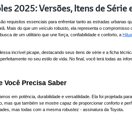
es 2025: Versões, Itens de Série 
são requisitos essenciais para enfrentar tanto as estradas urbanas q
. Mais do que um veículo robusto, ela representa o compromisso co
usca de um utilitário que une força, confiabilidade e conforto, a 
Hilu
sa incrível picape, destacando seus itens de série e a ficha técni
erfeitamente no seu estilo de vida. No final, você terá todas as inf
e Você Precisa Saber
 em potência, durabilidade e versatilidade. Ela foi projetada para
 mas que também se mostre capaz de proporcionar conforto e perfor
dades, mas todas com a mesma robustez - assinatura da Toyota.