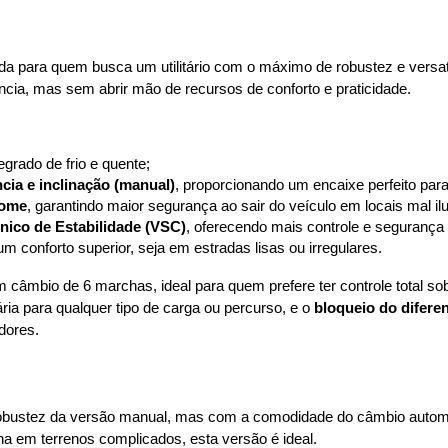
ada para quem busca um utilitário com o máximo de robustez e versat
ência, mas sem abrir mão de recursos de conforto e praticidade.
grado de frio e quente;
cia e inclinação (manual)
, proporcionando um encaixe perfeito para 
home
, garantindo maior segurança ao sair do veículo em locais mal i
ônico de Estabilidade (VSC)
, oferecendo mais controle e seguranç
um conforto superior, seja em estradas lisas ou irregulares.
m câmbio de 6 marchas, ideal para quem prefere ter controle total so
ia para qualquer tipo de carga ou percurso, e o 
bloqueio do diferen
dores.
obustez da versão manual, mas com a comodidade do câmbio automá
a em terrenos complicados, esta versão é ideal.