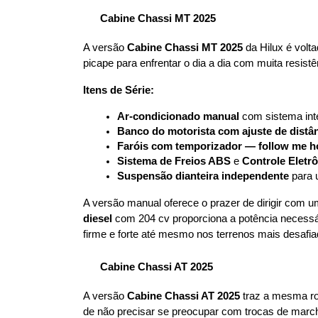
Cabine Chassi MT 2025
A versão 
Cabine Chassi MT 2025
 da Hilux é volt
picape para enfrentar o dia a dia com muita resist
Itens de Série:
Ar-condicionado manual
 com sistema inte
Banco do motorista com ajuste de distân
Faróis com temporizador — follow me 
Sistema de Freios ABS
 e 
Controle Eletr
Suspensão dianteira independente
 para 
A versão manual oferece o prazer de dirigir com u
diesel
 com 204 cv proporciona a potência necessár
firme e forte até mesmo nos terrenos mais desafia
Cabine Chassi AT 2025
A versão 
Cabine Chassi AT 2025
 traz a mesma r
de não precisar se preocupar com trocas de march