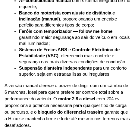
Ar-condicionado manual
 com sistema integrado de frio 
e quente;
Banco do motorista com ajuste de distância e 
inclinação (manual)
, proporcionando um encaixe 
perfeito para diferentes tipos de corpo;
Faróis com temporizador — follow me home
, 
garantindo maior segurança ao sair do veículo em locais 
mal iluminados;
Sistema de Freios ABS
 e 
Controle Eletrônico de 
Estabilidade (VSC)
, oferecendo mais controle e 
segurança nas mais diversas condições de condução
Suspensão dianteira independente
 para um conforto 
superior, seja em estradas lisas ou irregulares.
A versão manual oferece o prazer de dirigir com um câmbio de 
6 marchas, ideal para quem prefere ter controle total sobre a 
performance do veículo. O 
motor 2.8 a diesel
 com 204 cv 
proporciona a potência necessária para qualquer tipo de carga 
ou percurso, e o 
bloqueio do diferencial traseiro
 garante que 
a Hilux se mantenha firme e forte até mesmo nos terrenos mais 
desafiadores.