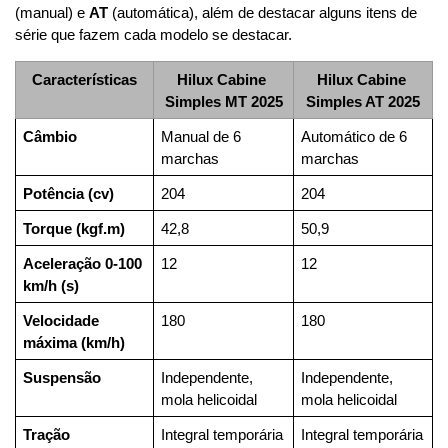
(manual) e 
AT
 (automática), além de destacar alguns itens de 
série que fazem cada modelo se destacar.
Características
Hilux Cabine 
Hilux Cabine 
Simples MT 2025
Simples AT 2025
Câmbio
Manual de 6 
Automático de 6 
marchas
marchas
Potência (cv)
204
204
Torque (kgf.m)
42,8
50,9
Aceleração 0-100 
12
12
km/h (s)
Velocidade 
180
180
máxima (km/h)
Suspensão
Independente, 
Independente, 
mola helicoidal
mola helicoidal
Tração
Integral temporária
Integral temporária