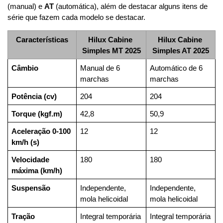
(manual) e 
AT
 (automática), além de destacar alguns itens de 
série que fazem cada modelo se destacar.
Características
Hilux Cabine 
Hilux Cabine 
Simples MT 2025
Simples AT 2025
Câmbio
Manual de 6 
Automático de 6 
marchas
marchas
Potência (cv)
204
204
Torque (kgf.m)
42,8
50,9
Aceleração 0-100 
12
12
km/h (s)
Velocidade 
180
180
máxima (km/h)
Suspensão
Independente, 
Independente, 
mola helicoidal
mola helicoidal
Tração
Integral temporária
Integral temporária