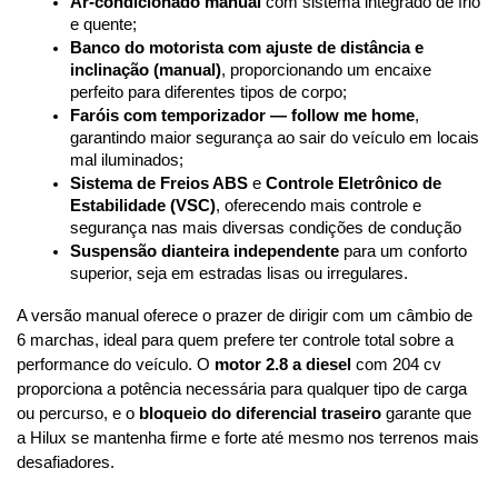
Ar-condicionado manual
 com sistema integrado de frio 
e quente;
Banco do motorista com ajuste de distância e 
inclinação (manual)
, proporcionando um encaixe 
perfeito para diferentes tipos de corpo;
Faróis com temporizador — follow me home
, 
garantindo maior segurança ao sair do veículo em locais 
mal iluminados;
Sistema de Freios ABS
 e 
Controle Eletrônico de 
Estabilidade (VSC)
, oferecendo mais controle e 
segurança nas mais diversas condições de condução
Suspensão dianteira independente
 para um conforto 
superior, seja em estradas lisas ou irregulares.
A versão manual oferece o prazer de dirigir com um câmbio de 
6 marchas, ideal para quem prefere ter controle total sobre a 
performance do veículo. O 
motor 2.8 a diesel
 com 204 cv 
proporciona a potência necessária para qualquer tipo de carga 
ou percurso, e o 
bloqueio do diferencial traseiro
 garante que 
a Hilux se mantenha firme e forte até mesmo nos terrenos mais 
desafiadores.