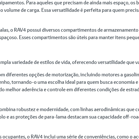
ipamentos. Para aqueles que precisam de ainda mais espaço, os b
 volume de carga. Essa versatilidade é perfeita para quem precisa
las, o RAV4 possui diversos compartimentos de armazenamento es
espaçoso. Esses compartimentos são úteis para manter itens pequ
mpla variedade de estilos de vida, oferecendo versatilidade que
 diferentes opções de motorização, incluindo motores a gasolina e
nho, tornando-o uma escolha ideal para quem busca economia e c
do melhor aderência e controle em diferentes condições de estrad
ombina robustez e modernidade, com linhas aerodinâmicas que con
olo e as proteções de para-lama destacam sua capacidade off-roa
dos ocupantes, o RAV4 inclui uma série de conveniências, como o 