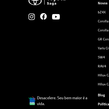
Novos
bZ4X
Corolla
Corolla
GR Coro
Yaris C
SW4
RAV4
Hilux C
Hilux C
Blog
Desacelere. Seu bem maior é a
vida.
Polític