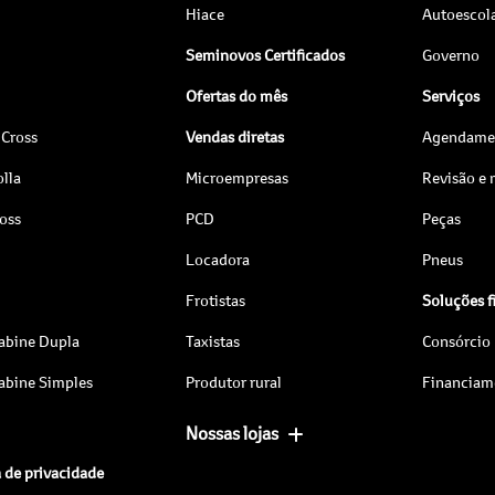
Hiace
Autoescol
Seminovos Certificados
Governo
Ofertas do mês
Serviços
 Cross
Vendas diretas
Agendamen
lla
Microempresas
Revisão e
ross
PCD
Peças
Locadora
Pneus
Frotistas
Soluções f
abine Dupla
Taxistas
Consórcio
abine Simples
Produtor rural
Financiam
Nossas lojas
a de privacidade