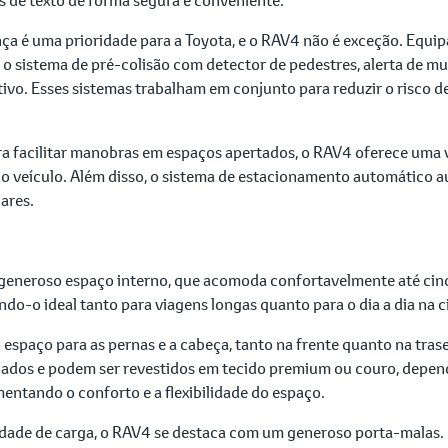
ça é uma prioridade para a Toyota, e o RAV4 não é exceção. Equip
 sistema de pré-colisão com detector de pedestres, alerta de mud
tivo. Esses sistemas trabalham em conjunto para reduzir o risco 
a facilitar manobras em espaços apertados, o RAV4 oferece uma
 veículo. Além disso, o sistema de estacionamento automático aux
lares.
generoso espaço interno, que acomoda confortavelmente até cinco
ndo-o ideal tanto para viagens longas quanto para o dia a dia na c
espaço para as pernas e a cabeça, tanto na frente quanto na tras
ados e podem ser revestidos em tecido premium ou couro, depend
mentando o conforto e a flexibilidade do espaço.
dade de carga, o RAV4 se destaca com um generoso porta-malas. 