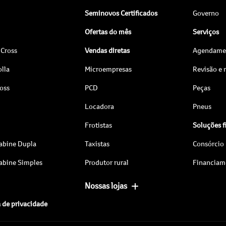
Seminovos Certificados
Governo
Ofertas do mês
Serviços
 Cross
Vendas diretas
Agendamen
lla
Microempresas
Revisão e
ross
PCD
Peças
Locadora
Pneus
Frotistas
Soluções f
abine Dupla
Taxistas
Consórcio
abine Simples
Produtor rural
Financiam
Nossas lojas
a de privacidade