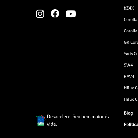
bZ4X
Corolla
Corolla
GR Coro
Yaris C
SW4
RAV4
Hilux C
Hilux C
Blog
Desacelere. Seu bem maior é a
vida.
Polític