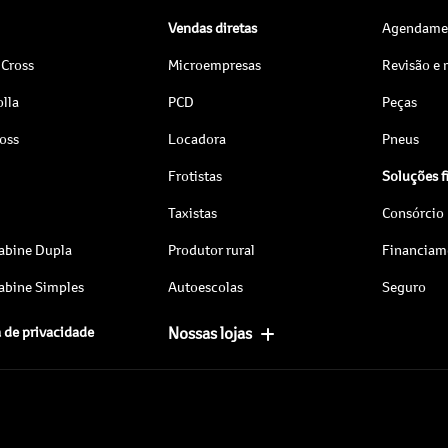
Vendas diretas
Agendamen
 Cross
Microempresas
Revisão e
lla
PCD
Peças
ross
Locadora
Pneus
Frotistas
Soluções f
Taxistas
Consórcio
abine Dupla
Produtor rural
Financiam
abine Simples
Autoescolas
Seguro
a de privacidade
Nossas lojas