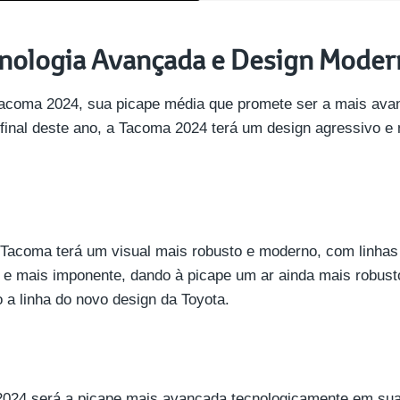
cnologia Avançada e Design Mode
Tacoma 2024, sua picape média que promete ser a mais ava
inal deste ano, a Tacoma 2024 terá um design agressivo 
 Tacoma terá um visual mais robusto e moderno, com linhas
r e mais imponente, dando à picape um ar ainda mais robusto
a linha do novo design da Toyota.
024 será a picape mais avançada tecnologicamente em sua 