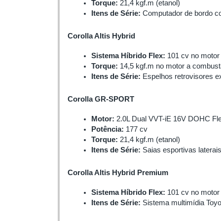
Torque:
 21,4 kgf.m (etanol)
Itens de Série:
 Computador de bordo com 
Corolla Altis Hybrid
Sistema Híbrido Flex:
 101 cv no motor
Torque:
 14,5 kgf.m no motor a combustã
Itens de Série:
 Espelhos retrovisores e
Corolla GR-SPORT
Motor:
 2.0L Dual VVT-iE 16V DOHC Fl
Potência:
 177 cv
Torque:
 21,4 kgf.m (etanol)
Itens de Série:
 Saias esportivas latera
Corolla Altis Hybrid Premium
Sistema Híbrido Flex:
 101 cv no moto
Itens de Série:
 Sistema multimídia Toyo