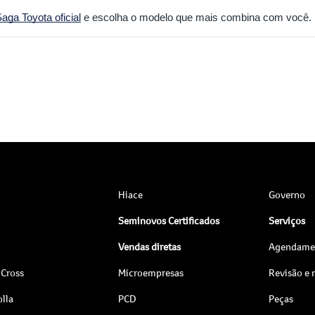
aga Toyota oficial
e escolha o modelo que mais combina com você.
Hiace
Governo
Seminovos Certificados
Serviços
Vendas diretas
Agendamen
 Cross
Microempresas
Revisão e
lla
PCD
Peças