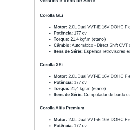
Versões e Itens de Série
Corolla GLi
Motor:
 2.0L Dual VVT-iE 16V DOHC Fl
Potência:
 177 cv
Torque:
 21,4 kgf.m (etanol)
Câmbio:
 Automático - Direct Shift CV
Itens de Série:
 Espelhos retrovisores e
Corolla XEi
Motor:
 2.0L Dual VVT-iE 16V DOHC Fl
Potência:
 177 cv
Torque:
 21,4 kgf.m (etanol)
Itens de Série:
 Computador de bordo com
Corolla Altis Premium
Motor:
 2.0L Dual VVT-iE 16V DOHC Fl
Potência:
 177 cv