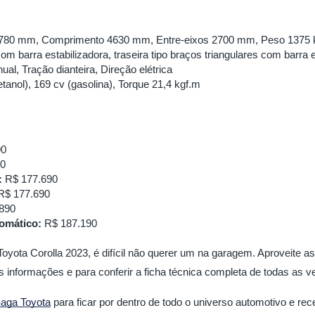
 1780 mm, Comprimento 4630 mm, Entre-eixos 2700 mm, Peso 1375 
om barra estabilizadora, traseira tipo braços triangulares com barra e
, Tração dianteira, Direção elétrica
etanol), 169 cv (gasolina), Torque 21,4 kgf.m
90
90
:
 R$ 177.690
R$ 177.690
.890
tomático:
 R$ 187.190
oyota Corolla 2023, é difícil não querer um na garagem. Aproveite as
s informações e para conferir a ficha técnica completa de todas as v
Saga Toyota
para ficar por dentro de todo o universo automotivo e rece