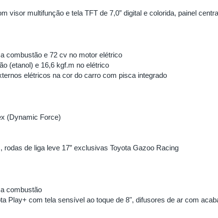
visor multifunção e tela TFT de 7,0” digital e colorida, painel cent
 a combustão e 72 cv no motor elétrico
o (etanol) e 16,6 kgf.m no elétrico
xternos elétricos na cor do carro com pisca integrado
ex (Dynamic Force)
is, rodas de liga leve 17” exclusivas Toyota Gazoo Racing
r a combustão
ta Play+ com tela sensível ao toque de 8", difusores de ar com acaba