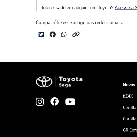
Interessado em adquirir um Toyota?
Acesse a S
Compartilhe esse artigo nas redes sociais:
Novos
bZ4X
Corolla
Corolla
GR Coro