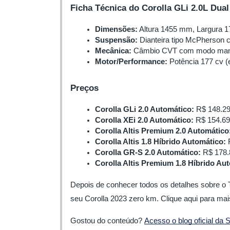
Ficha Técnica do Corolla GLi 2.0L Dual
Dimensões:
 Altura 1455 mm, Largura
Suspensão:
 Dianteira tipo McPherson c
Mecânica:
 Câmbio CVT com modo manual
Motor/Performance:
 Potência 177 cv (
Preços
Corolla GLi 2.0 Automático:
 R$ 148.2
Corolla XEi 2.0 Automático:
 R$ 154.6
Corolla Altis Premium 2.0 Automático
Corolla Altis 1.8 Híbrido Automático:
 
Corolla GR-S 2.0 Automático:
 R$ 178
Corolla Altis Premium 1.8 Híbrido Au
Depois de conhecer todos os detalhes sobre o T
seu Corolla 2023 zero km. Clique aqui para mai
Gostou do conteúdo?
Acesso o blog oficial da 