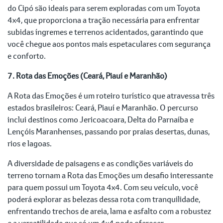
do Cipó são ideais para serem exploradas com um Toyota
4x4, que proporciona a tração necessária para enfrentar
subidas íngremes e terrenos acidentados, garantindo que
você chegue aos pontos mais espetaculares com segurança
e conforto.
7. Rota das Emoções (Ceará, Piauí e Maranhão)
A Rota das Emoções é um roteiro turístico que atravessa três
estados brasileiros: Ceará, Piauí e Maranhão. O percurso
inclui destinos como Jericoacoara, Delta do Parnaíba e
Lençóis Maranhenses, passando por praias desertas, dunas,
rios e lagoas.
A diversidade de paisagens e as condições variáveis do
terreno tornam a Rota das Emoções um desafio interessante
para quem possui um Toyota 4x4. Com seu veículo, você
poderá explorar as belezas dessa rota com tranquilidade,
enfrentando trechos de areia, lama e asfalto com a robustez
e a versatilidade que só um 4x4 pode oferecer.