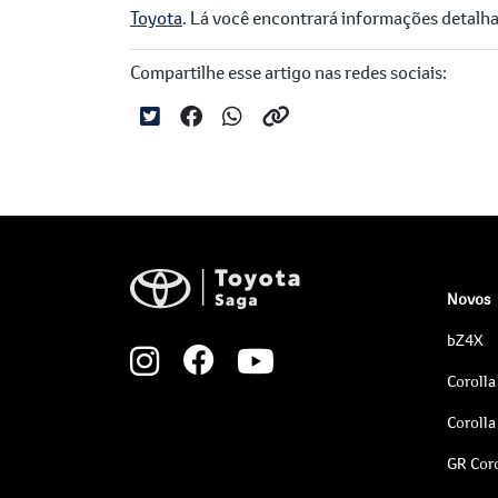
Toyota
. Lá você encontrará informações detalha
Compartilhe esse artigo nas redes sociais:
Novos
bZ4X
Corolla
Corolla
GR Coro