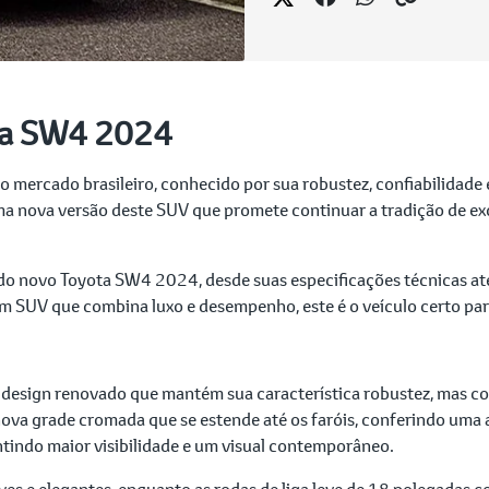
ta SW4 2024
o mercado brasileiro, conhecido por sua robustez, confiabilidade
ma nova versão deste SUV que promete continuar a tradição de ex
do novo Toyota SW4 2024, desde suas especificações técnicas até 
m SUV que combina luxo e desempenho, este é o veículo certo par
sign renovado que mantém sua característica robustez, mas c
ova grade cromada que se estende até os faróis, conferindo uma ap
tindo maior visibilidade e um visual contemporâneo.
ves e elegantes, enquanto as rodas de liga leve de 18 polegadas