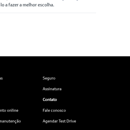
o a fazer a melhor escolha.
as
Seguro
Assinatura
Contato
to online
Fale conosco
 manutenção
Agendar Test Drive