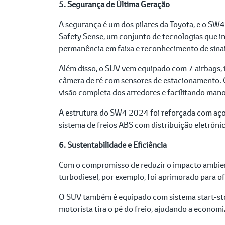
5. Segurança de Última Geração
A segurança é um dos pilares da Toyota, e o S
Safety Sense, um conjunto de tecnologias que in
permanência em faixa e reconhecimento de sinais
Além disso, o SUV vem equipado com 7 airbags, i
câmera de ré com sensores de estacionamento.
visão completa dos arredores e facilitando man
A estrutura do SW4 2024 foi reforçada com aços
sistema de freios ABS com distribuição eletrôn
6. Sustentabilidade e Eficiência
Com o compromisso de reduzir o impacto ambien
turbodiesel, por exemplo, foi aprimorado para o
O SUV também é equipado com sistema start-sto
motorista tira o pé do freio, ajudando a econom