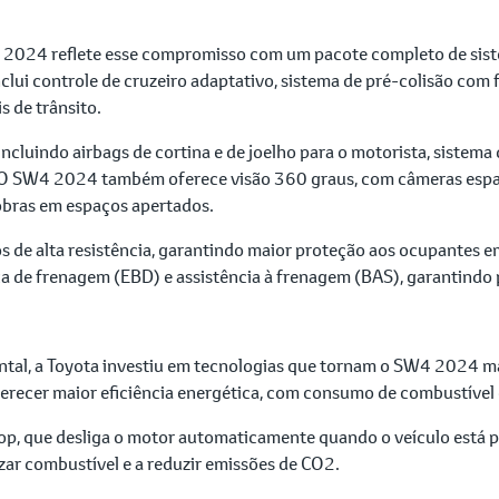
W4 2024 reflete esse compromisso com um pacote completo de sis
clui controle de cruzeiro adaptativo, sistema de pré-colisão com
 de trânsito.
ncluindo airbags de cortina e de joelho para o motorista, sistem
 O SW4 2024 também oferece visão 360 graus, com câmeras espal
obras em espaços apertados.
 de alta resistência, garantindo maior proteção aos ocupantes e
ica de frenagem (EBD) e assistência à frenagem (BAS), garantindo
tal, a Toyota investiu em tecnologias que tornam o SW4 2024 ma
ferecer maior eficiência energética, com consumo de combustível
p, que desliga o motor automaticamente quando o veículo está p
izar combustível e a reduzir emissões de CO2.