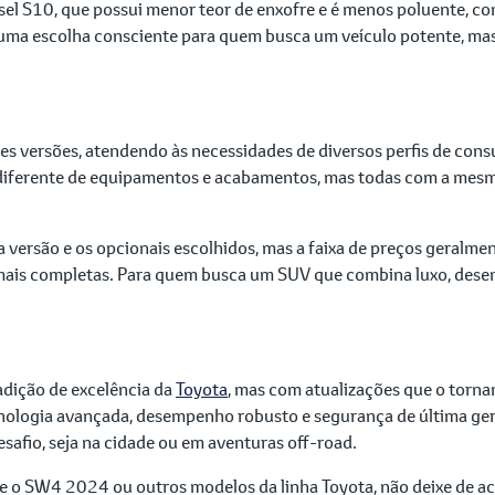
el S10, que possui menor teor de enxofre e é menos poluente, co
 uma escolha consciente para quem busca um veículo potente, m
s versões, atendendo às necessidades de diversos perfis de consu
iferente de equipamentos e acabamentos, mas todas com a mesma 
versão e os opcionais escolhidos, mas a faixa de preços geralm
mais completas. Para quem busca um SUV que combina luxo, des
dição de excelência da
Toyota
, mas com atualizações que o torna
nologia avançada, desempenho robusto e segurança de última ger
safio, seja na cidade ou em aventuras off-road.
re o SW4 2024 ou outros modelos da linha Toyota, não deixe de