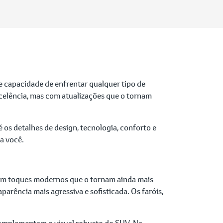
 e capacidade de enfrentar qualquer tipo de
celência, mas com atualizações que o tornam
os detalhes de design, tecnologia, conforto e
a você.
om toques modernos que o tornam ainda mais
arência mais agressiva e sofisticada. Os faróis,
 complementam o visual robusto do SUV. Na