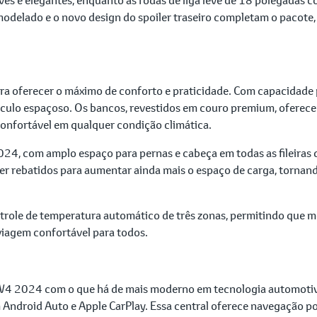
emodelado e o novo design do spoiler traseiro completam o pacot
a oferecer o máximo de conforto e praticidade. Com capacidade pa
ículo espaçoso. Os bancos, revestidos em couro premium, oferecem
nfortável em qualquer condição climática.
4, com amplo espaço para pernas e cabeça em todas as fileiras 
ser rebatidos para aumentar ainda mais o espaço de carga, tornand
le de temperatura automático de três zonas, permitindo que mot
viagem confortável para todos.
SW4 2024 com o que há de mais moderno em tecnologia automotiv
 Android Auto e Apple CarPlay. Essa central oferece navegação 