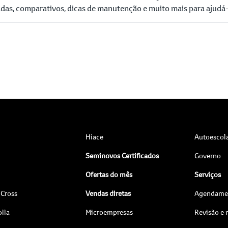
das, comparativos, dicas de manutenção e muito mais para ajudá-l
Hiace
Autoescol
Seminovos Certificados
Governo
Ofertas do mês
Serviços
 Cross
Vendas diretas
Agendamen
lla
Microempresas
Revisão e