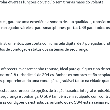
lar diversas funções do veículo sem tirar as mãos do volante.
tes, garante uma experiência sonora de alta qualidade, transfo
arregador wireless para smartphones, portas USB para todos os 
 instrumentos, que conta com uma tela digital de 7 polegadas on
os de condução e status dos sistemas de segurança.
ferecer um desempenho robusto, ideal para qualquer tipo de ter
 motor 2.8 turbodiesel de 204 cv. Ambos os motores estão acopl
sas, proporcionando uma condução agradável tanto na cidade quan
taque, oferecendo opções de tração traseira, integral e reduzida
al segurança e confiança. O SUV também vem equipado com controle
às condições da estrada, garantindo que o SW4 esteja sempre p