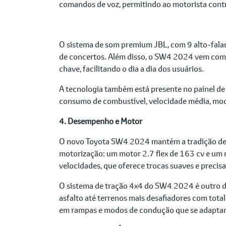
comandos de voz, permitindo ao motorista contro
O sistema de som premium JBL, com 9 alto-falan
de concertos. Além disso, o SW4 2024 vem com c
chave, facilitando o dia a dia dos usuários.
A tecnologia também está presente no painel de
consumo de combustível, velocidade média, mod
4. Desempenho e Motor
O novo Toyota SW4 2024 mantém a tradição de o
motorização: um motor 2.7 flex de 163 cv e um
velocidades, que oferece trocas suaves e preci
O sistema de tração 4x4 do SW4 2024 é outro des
asfalto até terrenos mais desafiadores com tot
em rampas e modos de condução que se adaptam 