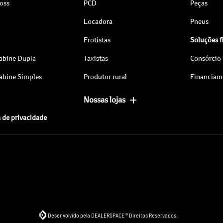
ross
PCD
Peças
Locadora
Pneus
Frotistas
Soluções f
abine Dupla
Taxistas
Consórcio
abine Simples
Produtor rural
Financiam
Nossas lojas
a de privacidade
Desenvolvido pela DEALERSPACE ® Direitos Reservados.