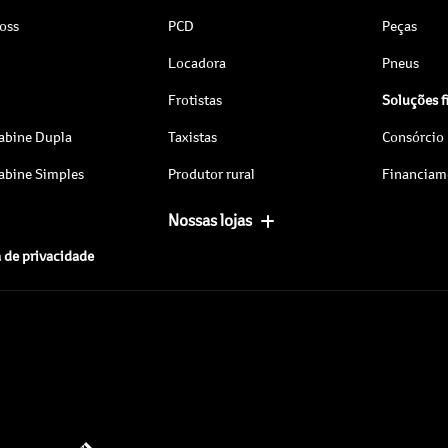
ross
PCD
Peças
Locadora
Pneus
Frotistas
Soluções f
abine Dupla
Taxistas
Consórcio
abine Simples
Produtor rural
Financiam
Nossas lojas
a de privacidade