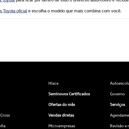
a Toyota
 para ficar por dentro de todo o universo automotivo e receber
Toyota oficial
 e escolha o modelo que mais combina com você.
Hiace
Autoescol
Seminovos Certificados
Governo
Ofertas do mês
Serviços
 Cross
Vendas diretas
Agendamen
lla
Microempresas
Revisão e