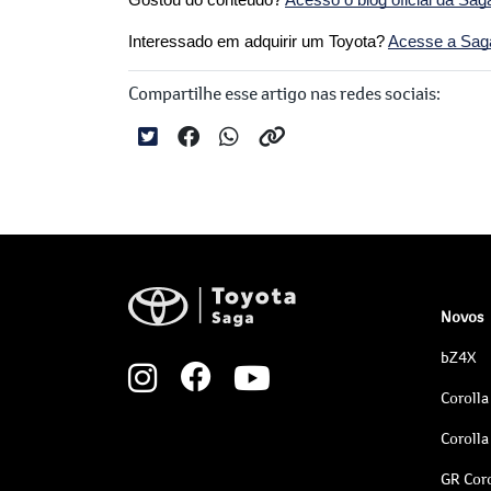
Gostou do conteúdo?
Acesso o blog oficial da Sag
Interessado em adquirir um Toyota?
Acesse a Saga 
Compartilhe esse artigo nas redes sociais:
Novos
bZ4X
Corolla
Corolla
GR Coro