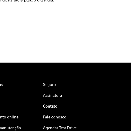
 dicas úteis para o dia a dia.
as
Seguro
Assinatura
Contato
to online
Fale conosco
 manutenção
Agendar Test Drive