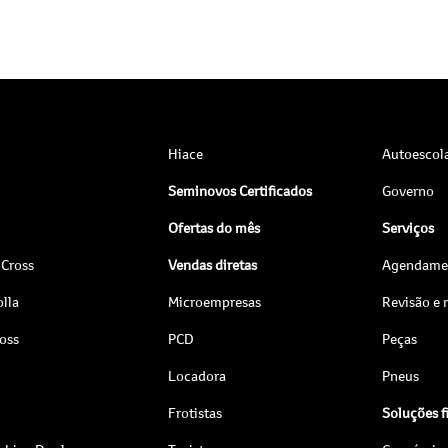
Hiace
Autoescol
Seminovos Certificados
Governo
Ofertas do mês
Serviços
 Cross
Vendas diretas
Agendamen
lla
Microempresas
Revisão e
ross
PCD
Peças
Locadora
Pneus
Frotistas
Soluções f