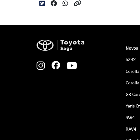
Novos
bZ4X
Corolla
Corolla
GR Coro
Yaris C
SW4
RAV4