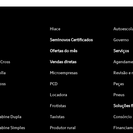
Hiace
Autoescol
Seminovos Certificados
Governo
Ofertas do mês
Serviços
 Cross
Vendas diretas
Agendamen
lla
Microempresas
Revisão e
ross
PCD
Peças
Locadora
Pneus
Frotistas
Soluções f
abine Dupla
Taxistas
Consórcio
abine Simples
Produtor rural
Financiam