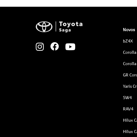
Novos
bZ4X
Corolla
Corolla
GR Coro
Yaris C
SW4
RAV4
Hilux C
Hilux C