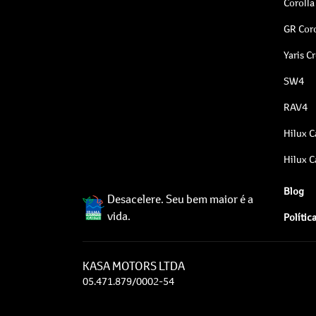
Corolla
GR Coro
Yaris C
SW4
RAV4
Hilux C
Hilux C
Blog
Desacelere. Seu bem maior é a
vida.
Polític
KASA MOTORS LTDA
05.471.879/0002-54