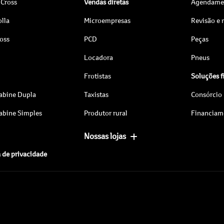
 Cross
Vendas diretas
Agendamen
lla
Microempresas
Revisão e
ross
PCD
Peças
Locadora
Pneus
Frotistas
Soluções f
abine Dupla
Taxistas
Consórcio
abine Simples
Produtor rural
Financiam
Nossas lojas
a de privacidade