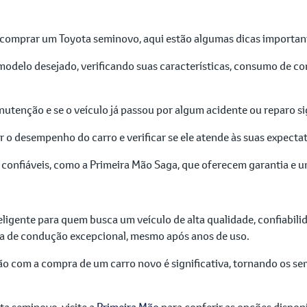
o comprar um Toyota seminovo, aqui estão algumas dicas importan
modelo desejado, verificando suas características, consumo de c
nutenção e se o veículo já passou por algum acidente ou reparo sig
r o desempenho do carro e verificar se ele atende às suas expectat
onfiáveis, como a Primeira Mão Saga, que oferecem garantia e um
igente para quem busca um veículo de alta qualidade, confiabili
ia de condução excepcional, mesmo após anos de uso.
ão com a compra de um carro novo é significativa, tornando os s
a seminovo, visite a
Primeira Mão
para conferir as opções disponí