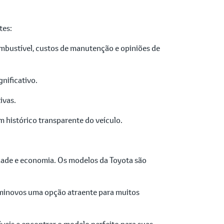
tes:
ombustível, custos de manutenção e opiniões de
nificativo.
ivas.
 histórico transparente do veículo.
dade e economia. Os modelos da Toyota são
eminovos uma opção atraente para muitos
veis e encontrar o modelo perfeito para suas