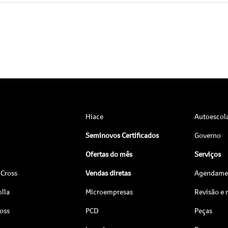
Hiace
Autoescol
Seminovos Certificados
Governo
Ofertas do mês
Serviços
 Cross
Vendas diretas
Agendamen
lla
Microempresas
Revisão e
ross
PCD
Peças