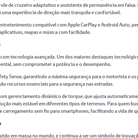
ole de cruzeiro adaptativo e assistente de permanência em faixa.
ma experiência de direção mais tranquila e confortável.
oentretenimento compatível com Apple CarPlay e Android Auto, pe
 aplicativos, mapas e música com facilidade.
e
om tecnologia avançada. Um dos maiores destaques tecnológicos
ental, sem comprometer a potência e o desempenho.
ty Sense, garantindo a máxima segurança para o motorista e os
são recursos essenciais para a segurança nas estradas.
 com gerenciamento dinâmico de torque, que ajusta automaticamen
dução mais estável em diferentes tipos de terrenos. Para quem bu
e carregamento sem fio para smartphones, facilitando a vida de 
a
duzido em massa no mundo, e continua a ser um símbolo de inovaç