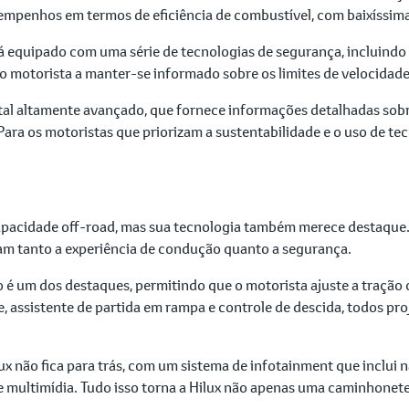
empenhos em termos de eficiência de combustível, com baixíssim
á equipado com uma série de tecnologias de segurança, incluindo 
o motorista a manter-se informado sobre os limites de velocidade 
gital altamente avançado, que fornece informações detalhadas s
Para os motoristas que priorizam a sustentabilidade e o uso de tec
capacidade off-road, mas sua tecnologia também merece destaque.
am tanto a experiência de condução quanto a segurança.
 é um dos destaques, permitindo que o motorista ajuste a tração 
, assistente de partida em rampa e controle de descida, todos p
ux não fica para trás, com um sistema de infotainment que inclui
de multimídia. Tudo isso torna a Hilux não apenas uma caminhone