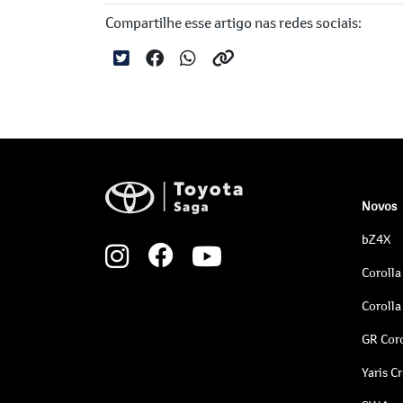
Compartilhe esse artigo nas redes sociais:
Novos
bZ4X
Corolla
Corolla
GR Coro
Yaris C