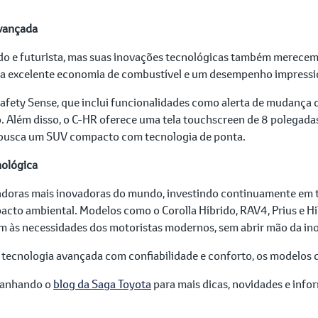
Avançada
do e futurista, mas suas inovações tecnológicas também merecem
uma excelente economia de combustível e um desempenho impressi
fety Sense, que inclui funcionalidades como alerta de mudança de
to. Além disso, o C-HR oferece uma tela touchscreen de 8 polegad
 busca um SUV compacto com tecnologia de ponta.
nológica
doras mais inovadoras do mundo, investindo continuamente em t
cto ambiental. Modelos como o Corolla Híbrido, RAV4, Prius e H
 às necessidades dos motoristas modernos, sem abrir mão da in
tecnologia avançada com confiabilidade e conforto, os modelos da
panhando o
blog da Saga Toyota
para mais dicas, novidades e inf