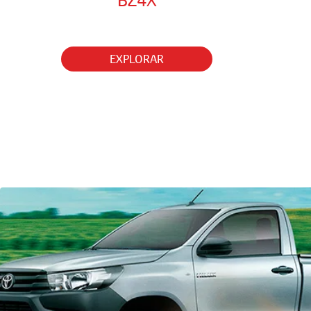
Explore nossos modelos
Elétricos
Carros de passeio
SUVs
Híbridos