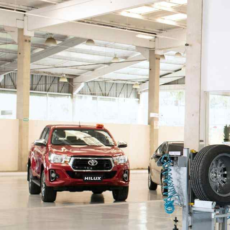
BZ4X
EXPLORAR