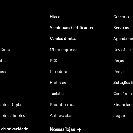
Hiace
Governo
Seminovos Certificados
Serviços
Vendas diretas
Agendamen
 Cross
Microempresas
Revisão e
lla
PCD
Peças
ross
Locadora
Pneus
Frotistas
Soluções f
Taxistas
Consórcio
abine Dupla
Produtor rural
Financiam
abine Simples
Autoescolas
Seguro
a de privacidade
Nossas lojas