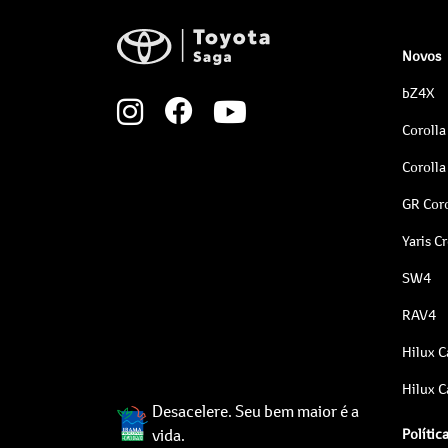
Novos
bZ4X
Corolla
Corolla
GR Coro
Yaris C
SW4
RAV4
Hilux C
Hilux C
Desacelere. Seu bem maior é a
vida.
Polític