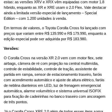
estas: as versões XRV e XRX vêm equipadas com motor 1.8 
híbrido, enquanto as XR e XRE usam o 2.0 Flex. Vale destacar 
ainda a limitada versão especial de lançamento – Special 
Edition – com 1.200 unidades à venda.
Em termos de valores, o Toyota Corolla Cross foi lançado com 
preços que variam entre R$ 139.990 e R$ 179.990, enquanto a 
edição especial pode ser adquirida por R$ 183.980.
Versões:
O Corolla Cross na versão XR 2.0 vem com motor flex, sete 
airbags, câmera de ré com projeção na central multimídia, 
controle de estabilidade, controle de tração, assistente de 
partida em rampa, sensor de estacionamento traseiro, faróis 
com acendimento automático e ajuste de altura elétrico, faróis 
de neblina dianteiros em LED, luz de frenagem emergencial 
automática, alarme volumétrico e sistema universal ISOFIX 
para fixação de cadeirinhas no banco traseiro com ancoragem 
de três pontos.
Já o Corolla Cross XRE 2.0 além de todos esses itens soma 