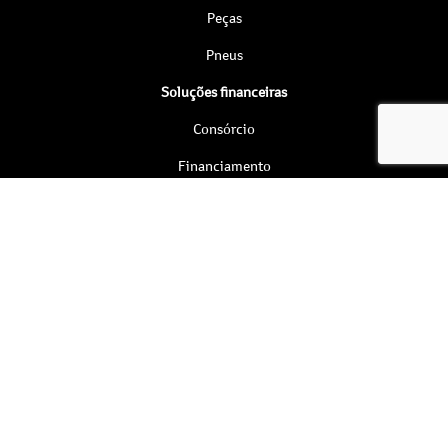
Peças
Pneus
Soluções financeiras
Consórcio
Financiamento
Seguro
Assinatura
Contato
Fale conosco
Agendar Test Drive
Institucional
Quem somos