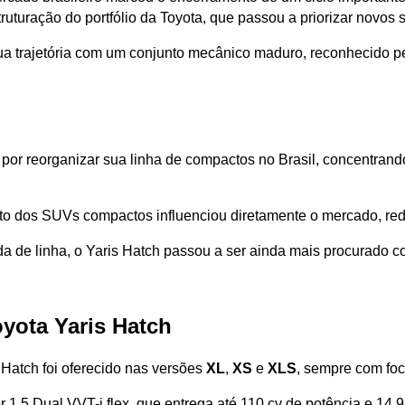
uturação do portfólio da Toyota, que passou a priorizar novos 
ua trajetória com um conjunto mecânico maduro, reconhecido pel
u por reorganizar sua linha de compactos no Brasil, concentra
to dos SUVs compactos influenciou diretamente o mercado, red
a de linha, o Yaris Hatch passou a ser ainda mais procurado c
oyota Yaris Hatch
s Hatch foi oferecido nas versões 
XL
, 
XS 
e 
XLS
, sempre com foc
r 1.5 Dual VVT-i flex, que entrega até 110 cv de potência e 14,