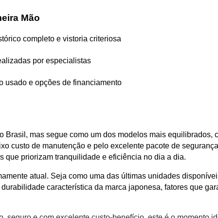
meira Mão
órico completo e vistoria criteriosa
realizadas por especialistas
 do usado e opções de financiamento
l
 Brasil, mas segue como um dos modelos mais equilibrados, con
o custo de manutenção e pelo excelente pacote de segurança, o 
que priorizam tranquilidade e eficiência no dia a dia.
mamente atual. Seja como uma das últimas unidades disponíveis
durabilidade característica da marca japonesa, fatores que gara
seguro e com excelente custo-benefício, este é o momento ide