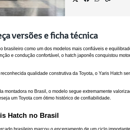
ça versões e ficha técnica
o brasileiro como um dos modelos mais confiáveis e equilibrad
ção e condução confortável, o hatch japonês conquistou motoris
reconhecida qualidade construtiva da Toyota, o Yaris Hatch se
l da montadora no Brasil, o modelo segue extremamente valori
eja um Toyota com ótimo histórico de confiabilidade.
is Hatch no Brasil
rcado brasileiro marcou o encerramento de um ciclo importante