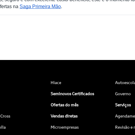
ofertas na
Saga Primeira Mão
.
Hiace
Autoescol
Seminovos Certificados
Governo
Ofertas do mês
Serviços
 Cross
Vendas diretas
Agendamen
lla
Microempresas
Revisão e