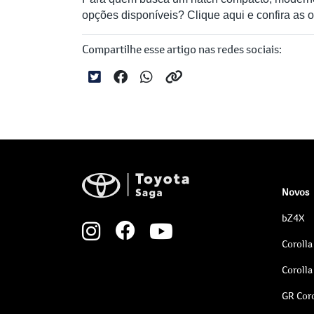
opções disponíveis? Clique aqui e confira as 
Compartilhe esse artigo nas redes sociais:
Novos
bZ4X
Corolla
Corolla
GR Coro