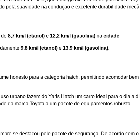
do pela suavidade na condução e excelente durabilidade mecâ
 de 
8,7 km/l (etanol)
 e
 12,2 km/l (gasolina)
 na
 cidade
. 
adamente
 9,8 km/l (etanol) 
e 
13,9 km/l (gasolina)
.
lume honesto para a categoria hatch, permitindo acomodar bem
o urbano fazem do Yaris Hatch um carro ideal para o dia a di
idade da marca Toyota a um pacote de equipamentos robusto.
empre se destacou pelo pacote de segurança. De acordo com o