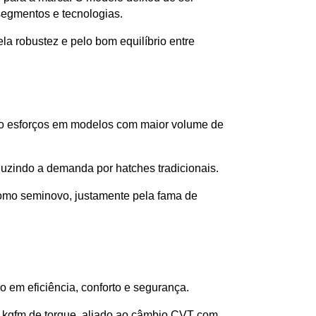
segmentos e tecnologias.
a robustez e pelo bom equilíbrio entre 
ndo esforços em modelos com maior volume de 
uzindo a demanda por hatches tradicionais.
omo seminovo, justamente pela fama de 
o em eficiência, conforto e segurança. 
9 kgfm de torque, aliado ao câmbio CVT com 