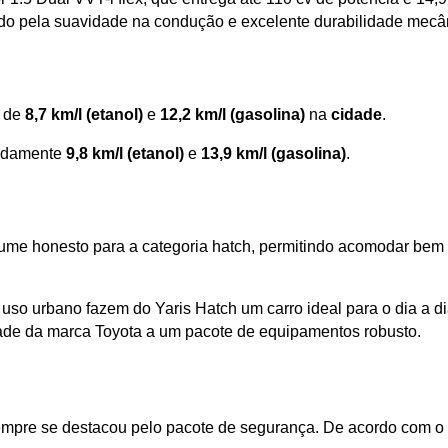
do pela suavidade na condução e excelente durabilidade mecâ
 de 
8,7 km/l (etanol)
 e
 12,2 km/l (gasolina)
 na
 cidade
. 
adamente
 9,8 km/l (etanol) 
e 
13,9 km/l (gasolina)
.
lume honesto para a categoria hatch, permitindo acomodar bem
o urbano fazem do Yaris Hatch um carro ideal para o dia a di
idade da marca Toyota a um pacote de equipamentos robusto.
empre se destacou pelo pacote de segurança. De acordo com o