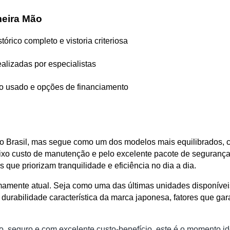
meira Mão
órico completo e vistoria criteriosa
realizadas por especialistas
 do usado e opções de financiamento
l
 Brasil, mas segue como um dos modelos mais equilibrados, con
o custo de manutenção e pelo excelente pacote de segurança, o 
que priorizam tranquilidade e eficiência no dia a dia.
mamente atual. Seja como uma das últimas unidades disponíveis
durabilidade característica da marca japonesa, fatores que gara
seguro e com excelente custo-benefício, este é o momento ide