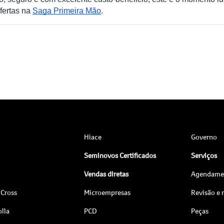
ofertas na
Saga Primeira Mão
.
Hiace
Governo
Seminovos Certificados
Serviços
Vendas diretas
Agendamen
 Cross
Microempresas
Revisão e
lla
PCD
Peças