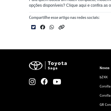
opções disponíveis? Clique aqui e confira as 
Compartilhe esse artigo nas redes sociais:
Novos
bZ4X
Corolla
Corolla
GR Coro