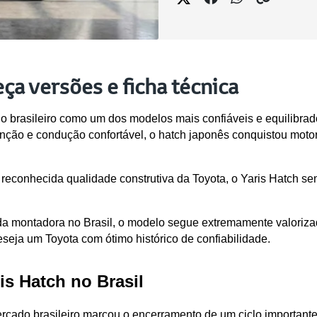
ça versões e ficha técnica
o brasileiro como um dos modelos mais confiáveis e equilibrad
ção e condução confortável, o hatch japonês conquistou motoris
reconhecida qualidade construtiva da Toyota, o Yaris Hatch se
l da montadora no Brasil, o modelo segue extremamente valori
eja um Toyota com ótimo histórico de confiabilidade.
is Hatch no Brasil
rcado brasileiro marcou o encerramento de um ciclo importante