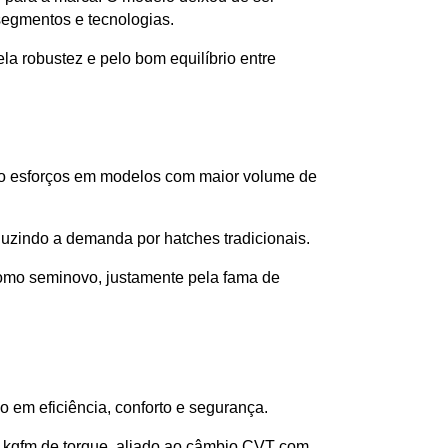
segmentos e tecnologias.
a robustez e pelo bom equilíbrio entre 
ndo esforços em modelos com maior volume de 
uzindo a demanda por hatches tradicionais.
omo seminovo, justamente pela fama de 
o em eficiência, conforto e segurança. 
9 kgfm de torque, aliado ao câmbio CVT com 