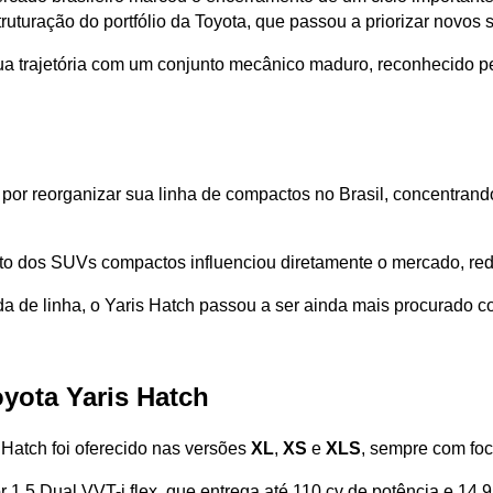
uturação do portfólio da Toyota, que passou a priorizar novos 
ua trajetória com um conjunto mecânico maduro, reconhecido pel
u por reorganizar sua linha de compactos no Brasil, concentra
to dos SUVs compactos influenciou diretamente o mercado, red
a de linha, o Yaris Hatch passou a ser ainda mais procurado c
oyota Yaris Hatch
s Hatch foi oferecido nas versões 
XL
, 
XS 
e 
XLS
, sempre com foc
r 1.5 Dual VVT-i flex, que entrega até 110 cv de potência e 14,