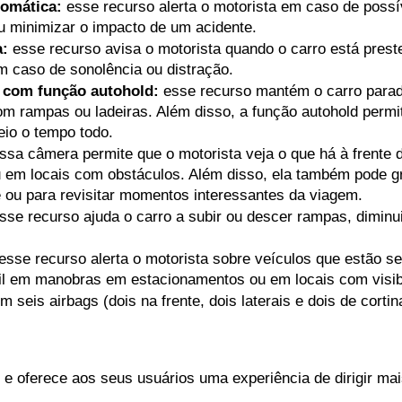
tomática:
 esse recurso alerta o motorista em caso de possív
u minimizar o impacto de um acidente. 
a:
 esse recurso avisa o motorista quando o carro está preste
em caso de sonolência ou distração.
o com função autohold:
 esse recurso mantém o carro parad
com rampas ou ladeiras. Além disso, a função autohold permi
eio o tempo todo.
ssa câmera permite que o motorista veja o que há à frente do
u em locais com obstáculos. Além disso, ela também pode gra
e ou para revisitar momentos interessantes da viagem.
esse recurso ajuda o carro a subir ou descer rampas, diminui
 esse recurso alerta o motorista sobre veículos que estão se
il em manobras em estacionamentos ou em locais com visibi
m seis airbags (dois na frente, dois laterais e dois de cort
e oferece aos seus usuários uma experiência de dirigir mai