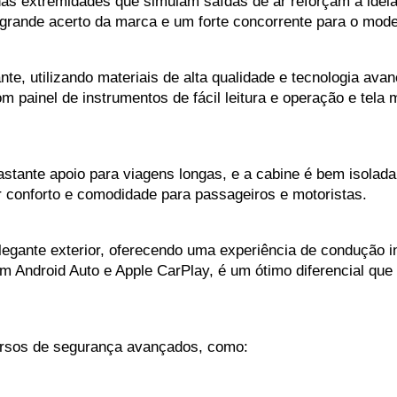
nas extremidades que simulam saídas de ar reforçam a ideia
 grande acerto da marca e um forte concorrente para o mod
ante, utilizando materiais de alta qualidade e tecnologia ava
com painel de instrumentos de fácil leitura e operação e tela m
astante apoio para viagens longas, e a cabine é bem isolada
 conforto e comodidade para passageiros e motoristas. 
legante exterior, oferecendo uma experiência de condução in
om Android Auto e Apple CarPlay, é um ótimo diferencial qu
cursos de segurança avançados, como: