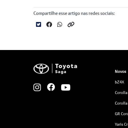
Compartilhe esse artigo nas redes sociais:
Novos
bZ4X
Corolla
Corolla
GR Coro
Yaris C