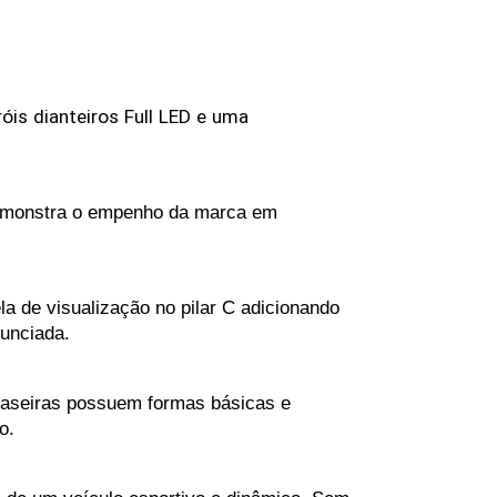
róis
dianteiros
Full
LED
e
uma
 demonstra o empenho da marca em 
a de visualização no pilar C adicionando 
nunciada.
raseiras possuem formas básicas e 
o.