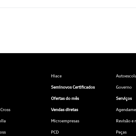
Hiace
Autoescol
Seminovos Certificados
Governo
Ofertas do mês
Serviços
 Cross
Vendas diretas
Agendamen
lla
Microempresas
Revisão e
ross
PCD
Peças