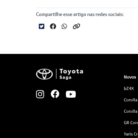
Compartilhe esse artigo nas redes sociais:
Novos
bZ4X
Corolla
Corolla
GR Coro
Yaris C