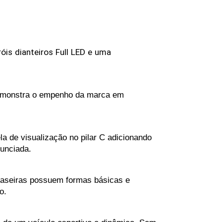
róis
dianteiros
Full
LED
e
uma
 demonstra o empenho da marca em 
a de visualização no pilar C adicionando 
nunciada.
raseiras possuem formas básicas e 
o.