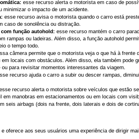
tomática:
 esse recurso alerta o motorista em caso de possív
u minimizar o impacto de um acidente. 
a:
 esse recurso avisa o motorista quando o carro está preste
em caso de sonolência ou distração.
o com função autohold:
 esse recurso mantém o carro parad
com rampas ou ladeiras. Além disso, a função autohold permi
eio o tempo todo.
ssa câmera permite que o motorista veja o que há à frente do
u em locais com obstáculos. Além disso, ela também pode gra
e ou para revisitar momentos interessantes da viagem.
esse recurso ajuda o carro a subir ou descer rampas, diminui
 esse recurso alerta o motorista sobre veículos que estão se
il em manobras em estacionamentos ou em locais com visibi
m seis airbags (dois na frente, dois laterais e dois de cort
e oferece aos seus usuários uma experiência de dirigir mai