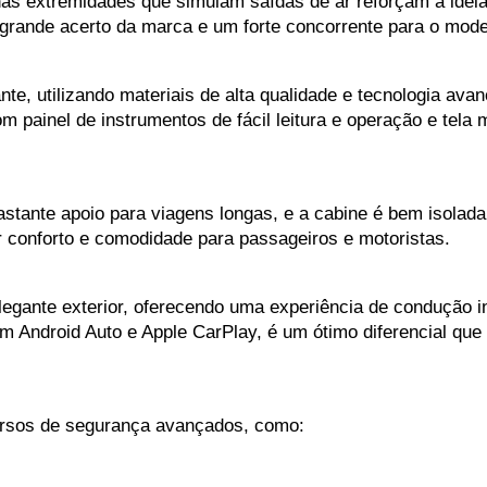
nas extremidades que simulam saídas de ar reforçam a ideia
 grande acerto da marca e um forte concorrente para o mod
ante, utilizando materiais de alta qualidade e tecnologia ava
com painel de instrumentos de fácil leitura e operação e tela m
astante apoio para viagens longas, e a cabine é bem isolada
 conforto e comodidade para passageiros e motoristas. 
legante exterior, oferecendo uma experiência de condução in
om Android Auto e Apple CarPlay, é um ótimo diferencial qu
cursos de segurança avançados, como: