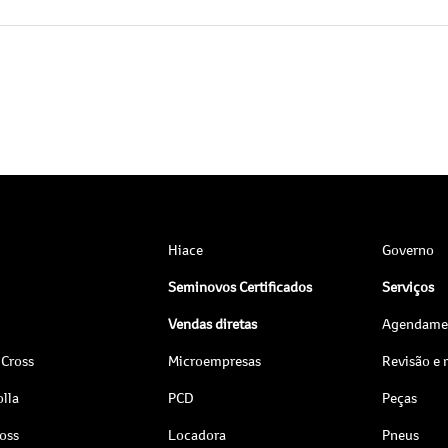
Hiace
Governo
Seminovos Certificados
Serviços
Vendas diretas
Agendamen
 Cross
Microempresas
Revisão e
lla
PCD
Peças
ross
Locadora
Pneus