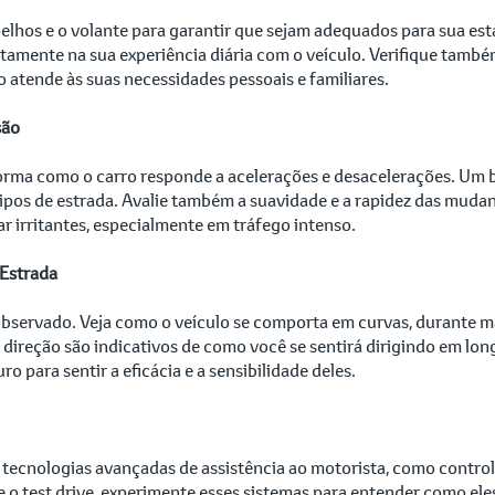
pelhos e o volante para garantir que sejam adequados para sua esta
etamente na sua experiência diária com o veículo. Verifique também
no atende às suas necessidades pessoais e familiares.
são
 forma como o carro responde a acelerações e desacelerações. Um 
tipos de estrada. Avalie também a suavidade e a rapidez das mud
r irritantes, especialmente em tráfego intenso.
Estrada
observado. Veja como o veículo se comporta em curvas, durante 
a direção são indicativos de como você se sentirá dirigindo em lon
 para sentir a eficácia e a sensibilidade deles.
cnologias avançadas de assistência ao motorista, como controle 
 test drive, experimente esses sistemas para entender como eles 