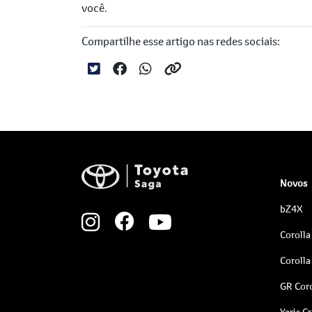
você.
Compartilhe esse artigo nas redes sociais:
Novos
bZ4X
Corolla
Corolla
GR Coro
Yaris C