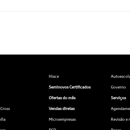
Hiace
Autoescol
Seminovos Certificados
Governo
Ofertas do mês
Serviços
 Cross
Vendas diretas
Agendamen
lla
Microempresas
Revisão e
ross
PCD
Peças