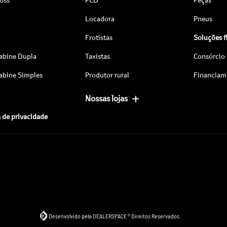
Locadora
Pneus
Frotistas
Soluções f
abine Dupla
Taxistas
Consórcio
abine Simples
Produtor rural
Financiam
Nossas lojas
a de privacidade
Desenvolvido pela DEALERSPACE ® Direitos Reservados.