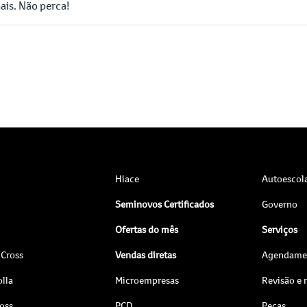
ais. Não perca!
Hiace
Autoescol
Seminovos Certificados
Governo
Ofertas do mês
Serviços
 Cross
Vendas diretas
Agendamen
lla
Microempresas
Revisão e
ross
PCD
Peças