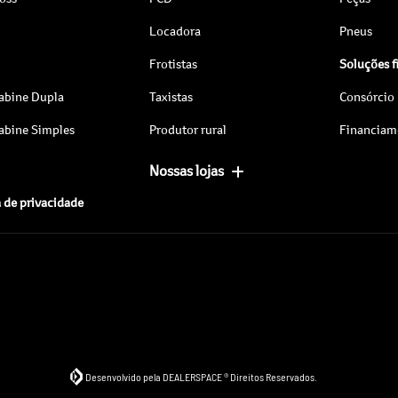
Locadora
Pneus
Frotistas
Soluções f
abine Dupla
Taxistas
Consórcio
abine Simples
Produtor rural
Financiam
Nossas lojas
a de privacidade
Desenvolvido pela DEALERSPACE ® Direitos Reservados.