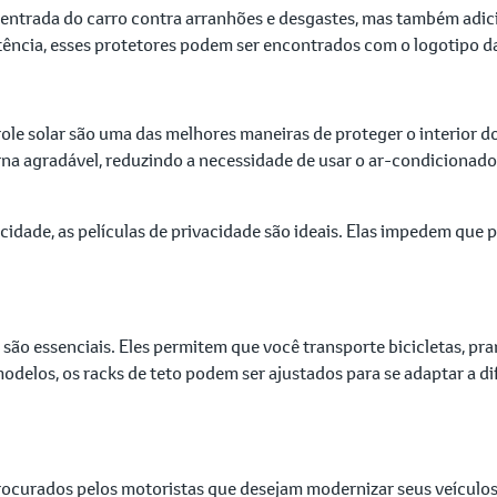
 entrada do carro contra arranhões e desgastes, mas também adi
istência, esses protetores podem ser encontrados com o logotipo d
role solar são uma das melhores maneiras de proteger o interior d
erna agradável, reduzindo a necessidade de usar o ar-condiciona
acidade, as películas de privacidade são ideais. Elas impedem que p
o são essenciais. Eles permitem que você transporte bicicletas, pr
elos, os racks de teto podem ser ajustados para se adaptar a di
procurados pelos motoristas que desejam modernizar seus veículo