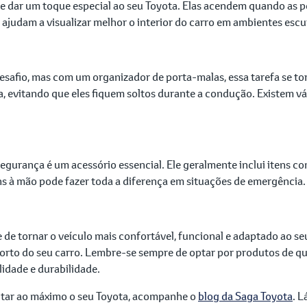
de dar um toque especial ao seu Toyota. Elas acendem quando as 
, ajudam a visualizar melhor o interior do carro em ambientes escu
afio, mas com um organizador de porta-malas, essa tarefa se tor
, evitando que eles fiquem soltos durante a condução. Existem v
egurança é um acessório essencial. Ele geralmente inclui itens co
tens à mão pode fazer toda a diferença em situações de emergência.
de tornar o veículo mais confortável, funcional e adaptado ao seu
forto do seu carro. Lembre-se sempre de optar por produtos de qu
lidade e durabilidade.
itar ao máximo o seu Toyota, acompanhe o
blog da Saga Toyota
. L