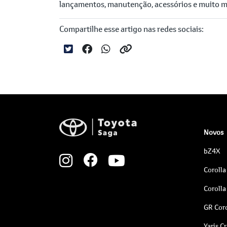
lançamentos, manutenção, acessórios e muito m
Compartilhe esse artigo nas redes sociais:
Novos
bZ4X
Corolla
Corolla
GR Coro
Yaris C