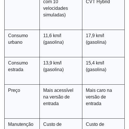
com 10 
CVT Hybrid
velocidades 
simuladas)
Consumo 
11,6 km/l 
17,9 km/l 
urbano
(gasolina)
(gasolina)
Consumo 
13,9 km/l 
15,4 km/l 
estrada
(gasolina)
(gasolina)
Preço
Mais acessível 
Mais caro na 
na versão de 
versão de 
entrada
entrada
Manutenção
Custo de 
Custo de 