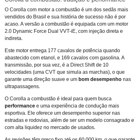
O Corolla com motor a combustão é um dos sedãs mais 
vendidos do Brasil e sua história de sucesso não é por 
acaso. A versão a combustão é equipada com um motor 
2.0 Dynamic Force Dual VVT-iE, com injeção direta e 
indireta. 
Este motor entrega 177 cavalos de potência quando 
abastecido com etanol, e 169 cavalos com gasolina. A 
transmissão, por sua vez, é a Direct Shift de 10 
velocidades (uma CVT que simula as marchas), o que 
garante uma direção suave e um 
bom desempenho 
nas 
ultrapassagens.
O Corolla a combustão é ideal para quem busca 
performance 
e uma experiência de condução mais 
esportiva. Ele oferece um desempenho superior nas 
estradas e rodovias, além de ser um modelo consagrado e 
com alta liquidez no mercado de usados. 
As revisões têm preço fixo até os 60.000 km, o que garante 