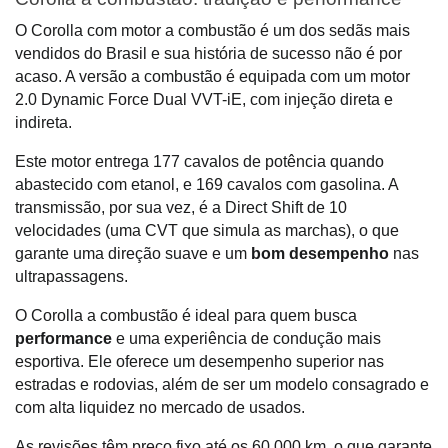
O Corolla com motor a combustão é um dos sedãs mais 
vendidos do Brasil e sua história de sucesso não é por 
acaso. A versão a combustão é equipada com um motor 
2.0 Dynamic Force Dual VVT-iE, com injeção direta e 
indireta. 
Este motor entrega 177 cavalos de potência quando 
abastecido com etanol, e 169 cavalos com gasolina. A 
transmissão, por sua vez, é a Direct Shift de 10 
velocidades (uma CVT que simula as marchas), o que 
garante uma direção suave e um 
bom desempenho 
nas 
ultrapassagens.
O Corolla a combustão é ideal para quem busca 
performance 
e uma experiência de condução mais 
esportiva. Ele oferece um desempenho superior nas 
estradas e rodovias, além de ser um modelo consagrado e 
com alta liquidez no mercado de usados. 
As revisões têm preço fixo até os 60.000 km, o que garante 