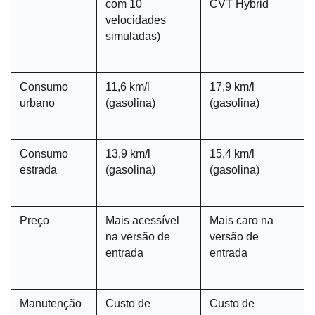
com 10 
CVT Hybrid
velocidades 
simuladas)
Consumo 
11,6 km/l 
17,9 km/l 
urbano
(gasolina)
(gasolina)
Consumo 
13,9 km/l 
15,4 km/l 
estrada
(gasolina)
(gasolina)
Preço
Mais acessível 
Mais caro na 
na versão de 
versão de 
entrada
entrada
Manutenção
Custo de 
Custo de 