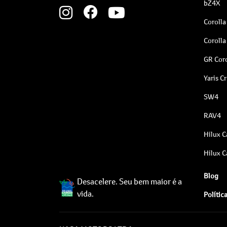
bZ4X
Corolla
Corolla
GR Coro
Yaris C
SW4
RAV4
Hilux C
Hilux C
Blog
Desacelere. Seu bem maior é a
vida.
Polític