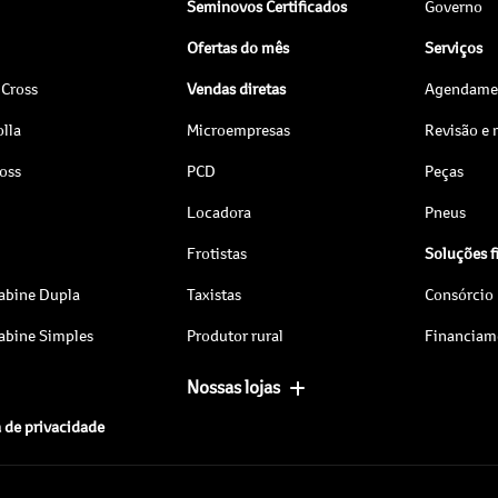
Seminovos Certificados
Governo
Ofertas do mês
Serviços
 Cross
Vendas diretas
Agendamen
lla
Microempresas
Revisão e
ross
PCD
Peças
Locadora
Pneus
Frotistas
Soluções f
abine Dupla
Taxistas
Consórcio
abine Simples
Produtor rural
Financiam
Nossas lojas
a de privacidade