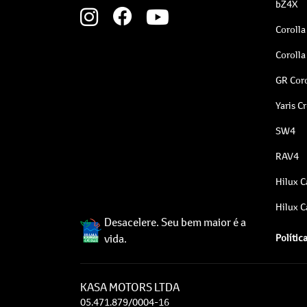
bZ4X
Corolla
Corolla
GR Coro
Yaris C
SW4
RAV4
Hilux C
Hilux C
Desacelere. Seu bem maior é a
vida.
Polític
KASA MOTORS LTDA
05.471.879/0004-16