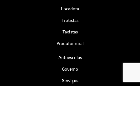
Locadora
Frotistas
Taxistas
Produtor rural
Autoescolas
Governo
Serviços
Agendamento online
Revisão e manutenção
Peças
Pneus
Soluções financeiras