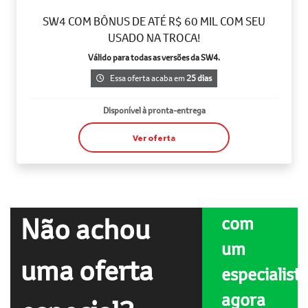
SW4 COM BÔNUS DE ATÉ R$ 60 MIL COM SEU
USADO NA TROCA!
Válido para todas as versões da SW4.
Essa oferta acaba em
25 dias
Disponível à pronta-entrega
Ver oferta
Fale
Não achou
com
um
uma oferta
especialist
agora