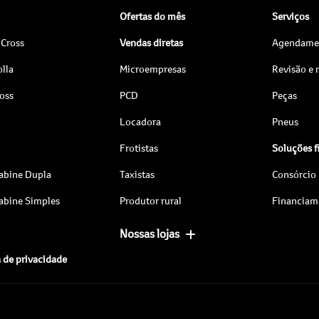
Ofertas do mês
Serviços
 Cross
Vendas diretas
Agendamen
lla
Microempresas
Revisão e
ross
PCD
Peças
Locadora
Pneus
Frotistas
Soluções f
abine Dupla
Taxistas
Consórcio
abine Simples
Produtor rural
Financiam
Nossas lojas
a de privacidade