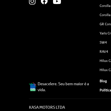
Corolla
Corolla
GR Coro
Yaris C
SW4
RAV4
Hilux C
Hilux C
Blog
Desacelere. Seu bem maior é a
vida.
Polític
KASA MOTORS LTDA