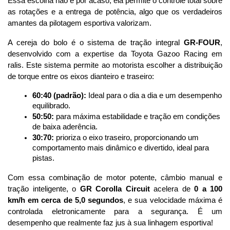
Essa escolha não é por acaso; ela permite o controle total sobre 
as rotações e a entrega de potência, algo que os verdadeiros 
amantes da pilotagem esportiva valorizam.
A cereja do bolo é o sistema de tração integral 
GR-FOUR
, 
desenvolvido com a expertise da Toyota Gazoo Racing em 
ralis. Este sistema permite ao motorista escolher a distribuição 
de torque entre os eixos dianteiro e traseiro:
60:40 (padrão):
 Ideal para o dia a dia e um desempenho 
equilibrado.
50:50:
 para máxima estabilidade e tração em condições 
de baixa aderência.
30:70:
 prioriza o eixo traseiro, proporcionando um 
comportamento mais dinâmico e divertido, ideal para 
pistas.
Com essa combinação de motor potente, câmbio manual e 
tração inteligente, o 
GR Corolla Circuit
 acelera de 
0 a 100 
km/h em cerca de 5,0 segundos
, e sua velocidade máxima é 
controlada eletronicamente para a segurança. É um 
desempenho que realmente faz jus à sua linhagem esportiva!