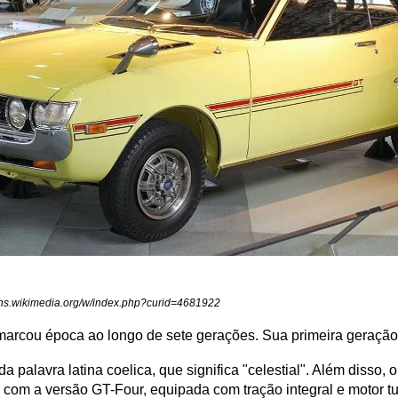
ons.wikimedia.org/w/index.php?curid=4681922
marcou época ao longo de sete gerações. Sua primeira geração 
 palavra latina coelica, que significa "celestial". Além disso,
m a versão GT-Four, equipada com tração integral e motor tur