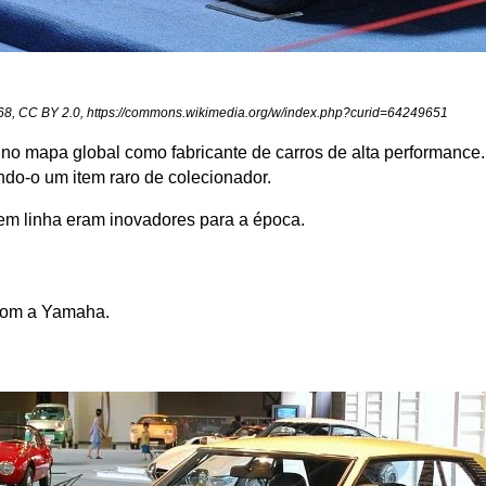
968, CC BY 2.0, https://commons.wikimedia.org/w/index.php?curid=64249651
no mapa global como fabricante de carros de alta performance. 
ndo-o um item raro de colecionador. 
 em linha eram inovadores para a época.
 com a Yamaha.