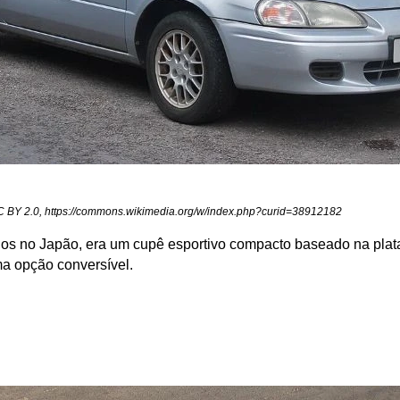
C BY 2.0, https://commons.wikimedia.org/w/index.php?curid=38912182
 no Japão, era um cupê esportivo compacto baseado na plataf
ma opção conversível.