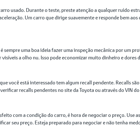
carro usado. Durante o teste, preste atenção a qualquer ruído e
s e aceleração. Um carro que dirige suavemente e responde bem ao
 é sempre uma boa ideia fazer uma inspeção mecânica por um prof
 visíveis a olho nu. Isso pode economizar muito dinheiro e dores 
 que você está interessado tem algum recall pendente. Recalls são
rificar recalls pendentes no site da Toyota ou através do VIN do 
tisfeito com a condição do carro, é hora de negociar o preço. Use 
ificar seu preço. Esteja preparado para negociar e não tenha med