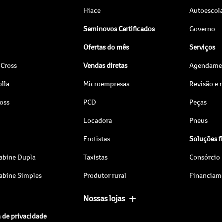
Hiace
Autoescol
Seminovos Certificados
Governo
Ofertas do mês
Serviços
 Cross
Vendas diretas
Agendamen
lla
Microempresas
Revisão e
ross
PCD
Peças
Locadora
Pneus
Frotistas
Soluções f
abine Dupla
Taxistas
Consórcio
abine Simples
Produtor rural
Financiam
Nossas lojas
a de privacidade