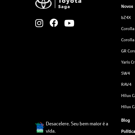
Novos
bZ4X
Corolla
Corolla
GR Coro
Yaris C
SW4
RAV4
Hilux C
Hilux C
Blog
Desacelere. Seu bem maior é a
vida.
Polític