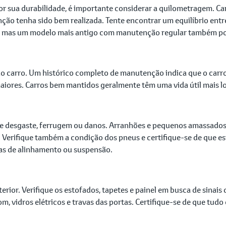
r sua durabilidade, é importante considerar a quilometragem. C
ão tenha sido bem realizada. Tente encontrar um equilíbrio entre
s, mas um modelo mais antigo com manutenção regular também p
do carro. Um histórico completo de manutenção indica que o carro
os maiores. Carros bem mantidos geralmente têm uma vida útil mai
s de desgaste, ferrugem ou danos. Arranhões e pequenos amassado
. Verifique também a condição dos pneus e certifique-se de que 
mas de alinhamento ou suspensão.
erior. Verifique os estofados, tapetes e painel em busca de sinais
m, vidros elétricos e travas das portas. Certifique-se de que tud