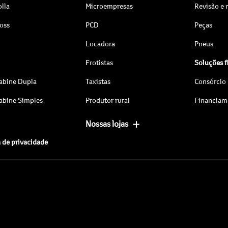
lla
Microempresas
Revisão e
ross
PCD
Peças
Locadora
Pneus
Frotistas
Soluções f
abine Dupla
Taxistas
Consórcio
abine Simples
Produtor rural
Financiam
Nossas lojas
a de privacidade