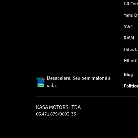
GR Coro
Yaris C
SW4
RAV4
Hilux C
Hilux C
Blog
Desacelere. Seu bem maior é a
vida.
Polític
KASA MOTORS LTDA
05.471.879/0003-35