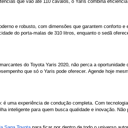
ências que vão até 110 cavalos, o Yaris combina eficiênci
derno e robusto, com dimensões que garantem conforto e es
cidade do porta-malas de 310 litros, enquanto o sedã oferec
marcantes do Toyota Yaris 2020, não perca a oportunidade de
desempenho que só o Yaris pode oferecer. Agende hoje mesmo 
o: é uma experiência de condução completa. Com tecnologi
ha inteligente para quem busca qualidade e inovação. Não p
 da Saga Toyota
 para ficar por dentro de todo o universo auto