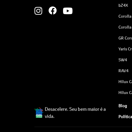
bZ4X
Corolla
Corolla
GR Coro
Yaris C
SW4
RAV4
Hilux C
Hilux C
Blog
Desacelere. Seu bem maior é a
vida.
Polític