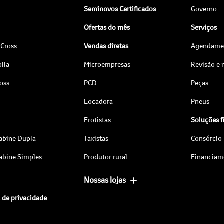
Seminovos Certificados
Governo
Ofertas do mês
Serviços
 Cross
Vendas diretas
Agendamen
lla
Microempresas
Revisão e
ross
PCD
Peças
Locadora
Pneus
Frotistas
Soluções f
abine Dupla
Taxistas
Consórcio
abine Simples
Produtor rural
Financiam
Nossas lojas
a de privacidade